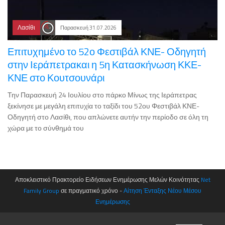
Λασίθι
Παρασκευή 31.07.2026
Επιτυχημένο το 52ο Φεστιβάλ ΚΝΕ- Οδηγητή
στην Ιεράπετρακαι η 5η Κατασκήνωση ΚΚΕ-
ΚΝΕ στο Κουτσουνάρι
Την Παρασκευή 24 Ιουλίου στο πάρκο Μίνως της Ιεράπετρας
ξεκίνησε με μεγάλη επιτυχία το ταξίδι του 52ου Φεστιβάλ ΚΝΕ-
Οδηγητή στο Λασίθι, που απλώνετε αυτήν την περίοδο σε όλη τη
χώρα με το σύνθημά του
Αποκλειστικό Πρακτορείο Ειδήσεων Ενημέρωσης Μελών Κοινότητας
Net
Family Group
σε πραγματικό χρόνο -
Αίτηση Ένταξης Νέου Μέσου
Ενημέρωσης