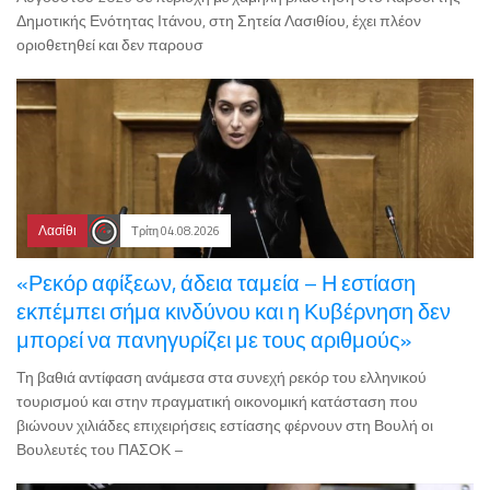
Δημοτικής Ενότητας Ιτάνου, στη Σητεία Λασιθίου, έχει πλέον
οριοθετηθεί και δεν παρουσ
Λασίθι
Τρίτη 04.08.2026
«Ρεκόρ αφίξεων, άδεια ταμεία – Η εστίαση
εκπέμπει σήμα κινδύνου και η Κυβέρνηση δεν
μπορεί να πανηγυρίζει με τους αριθμούς»
Τη βαθιά αντίφαση ανάμεσα στα συνεχή ρεκόρ του ελληνικού
τουρισμού και στην πραγματική οικονομική κατάσταση που
βιώνουν χιλιάδες επιχειρήσεις εστίασης φέρνουν στη Βουλή οι
Βουλευτές του ΠΑΣΟΚ –