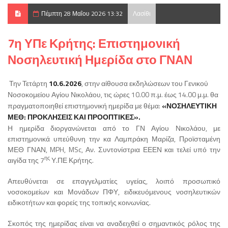
Πέμπτη 28 Μαΐου 2026 13:32
Λασίθι
7η ΥΠε Κρήτης: Επιστημονική
Νοσηλευτική Ημερίδα στο ΓΝΑΝ
Την Τετάρτη
10.6.2026
, στην αίθουσα εκδηλώσεων του Γενικού
Νοσοκομείου Αγίου Νικολάου, τις ώρες
10.00 π.μ. έως 14.00 μ.μ.
θα
πραγματοποιηθεί
επιστημονική ημερίδα με θέμα:
«ΝΟΣΗΛΕΥΤΙΚΗ
ΜΕΘ: ΠΡΟΚΛΗΣΕΙΣ ΚΑΙ ΠΡΟΟΠΤΙΚΕΣ».
Η ημερίδα διοργανώνεται από το ΓΝ Αγίου Νικολάου, με
επιστημονικά υπεύθυνη την κα Λαμπράκη Μαρίζα, Προϊσταμένη
ΜΕΘ ΓΝΑΝ,
MPH
,
MSc
, Αν. Συντονίστρια ΕΕΕΝ και τελεί υπό την
ης
αιγίδα της 7
Υ.ΠΕ Κρήτης.
Απευθύνεται σε επαγγελματίες υγείας, λοιπό προσωπικό
νοσοκομείων και Μονάδων ΠΦΥ, ειδικευόμενους νοσηλευτικών
ειδικοτήτων και φορείς της τοπικής κοινωνίας.
Σκοπός της ημερίδας είναι να αναδειχθεί ο σημαντικός ρόλος της