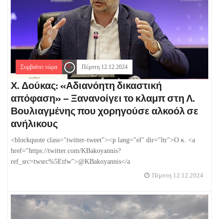
Συμβαίνει τώρα
Πέμπτη 12.12.2024
Χ. Δούκας: «Αδιανόητη δικαστική
απόφαση» – Ξανανοίγει το κλαμπ στη Λ.
Βουλιαγμένης που χορηγούσε αλκοόλ σε
ανήλικους
<blockquote class="twitter-tweet"><p lang="el" dir="ltr">Ο κ. <a
href="https://twitter.com/KBakoyannis?
ref_src=twsrc%5Etfw">@KBakoyannis</a
Πέμπτη 12.12.2024