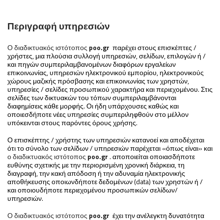
Περιγραφή υπηρεσιών
Ο διαδικτυακός ιστότοπος
poo
.
gr
παρέχει στους επισκέπτες /
χρήστες, μια πλούσια συλλογή υπηρεσιών, σελίδων, επιλογών ή /
και πηγών συμπεριλαμβανομένων διαφόρων εργαλείων
επικοινωνίας, υπηρεσιών ηλεκτρονικού εμπορίου, ηλεκτρονικούς
χώρους μαζικής πρόσβασης και επικοινωνίας των χρηστών,
υπηρεσίες / σελίδες προσωπικού χαρακτήρα και περιεχομένου. Στις
σελίδες των δικτυακών του τόπων συμπεριλαμβάνονται
διαφημίσεις κάθε μορφής. Οι ήδη υπάρχουσες καθώς και
οποιεσδήποτε νέες υπηρεσίες συμπεριληφθούν στο μέλλον
υπόκεινται στους παρόντες όρους χρήσης.
Ο επισκέπτης / χρήστης των υπηρεσιών κατανοεί και αποδέχεται
ότι το σύνολο των σελίδων / υπηρεσιών παρέχεται «όπως είναι» και
ο διαδικτυακός ιστότοπος
poo
.
gr
. αποποιείται οποιασδήποτε
ευθύνης σχετικής με την περιορισμένη χρονική διάρκεια, τη
διαγραφή, την κακή απόδοση ή την αδυναμία ηλεκτρονικής
αποθήκευσης οποιωνδήποτε δεδομένων (data) των χρηστών ή /
και οποιουδήποτε περιεχομένου προσωπικών σελίδων/
υπηρεσιών.
Ο διαδικτυακός ιστότοπος
poo
.
gr
έχει την ανέλεγκτη δυνατότητα