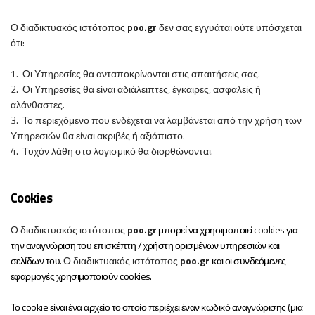
Ο
διαδικτυακός ιστότοπος
poo
.
gr
δεν σας εγγυάται ούτε υπόσχεται
ότι:
1. Οι Υπηρεσίες θα ανταποκρίνονται στις απαιτήσεις σας.
2. Οι Υπηρεσίες θα είναι αδιάλειπτες, έγκαιρες, ασφαλείς ή
αλάνθαστες.
3. Το περιεχόμενο που ενδέχεται να λαμβάνεται από την χρήση των
Υπηρεσιών θα είναι ακριβές ή αξιόπιστο.
4. Τυχόν λάθη στο λογισμικό θα διορθώνονται.
C
ookies
Ο
διαδικτυακός ιστότοπος
poo
.
gr
μπορεί να χρησιμοποιεί cookies για
την αναγνώριση του επισκέπτη / χρήστη ορισμένων υπηρεσιών και
σελίδων του.
Ο
διαδικτυακός ιστότοπος
poo
.
gr
και οι συνδεόμενες
εφαρμογές χρησιμοποιούν cookies.
Το cookie είναι ένα αρχείο το οποίο περιέχει έναν κωδικό αναγνώρισης (μια