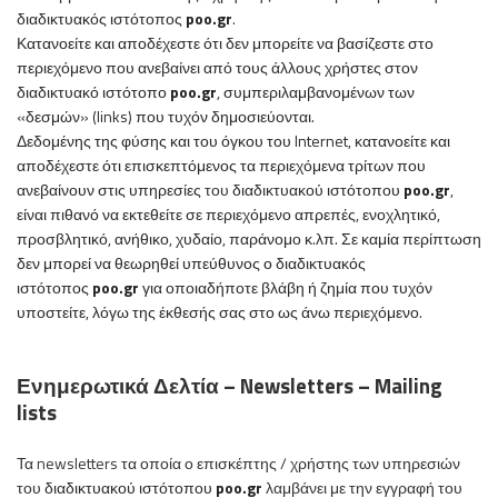
διαδικτυακός ιστότοπος
poo
.
gr
.
Κατανοείτε και αποδέχεστε ότι δεν μπορείτε να βασίζεστε στο
περιεχόμενο που ανεβαίνει από τους άλλους χρήστες στον
διαδικτυακό ιστότοπο
poo
.
gr
, συμπεριλαμβανομένων των
«δεσμών» (links) που τυχόν δημοσιεύονται.
Δεδομένης της φύσης και του όγκου του Internet, κατανοείτε και
αποδέχεστε ότι επισκεπτόμενος τα περιεχόμενα τρίτων που
ανεβαίνουν στις υπηρεσίες
του
διαδικτυακού ιστότοπου
poo
.
gr
,
είναι πιθανό να εκτεθείτε σε περιεχόμενο απρεπές, ενοχλητικό,
προσβλητικό, ανήθικο, χυδαίο, παράνομο κ.λπ. Σε καμία περίπτωση
δεν μπορεί να θεωρηθεί υπεύθυνος
ο
διαδικτυακός
ιστότοπος
poo
.
gr
για οποιαδήποτε βλάβη ή ζημία που τυχόν
υποστείτε, λόγω της έκθεσής σας στο ως άνω περιεχόμενο.
Ενημερωτικά Δελτία – Newsletters –
Mailing
lists
Τα newsletters τα οποία ο επισκέπτης / χρήστης των υπηρεσιών
του
διαδικτυακού ιστότοπου
poo
.
gr
λαμβάνει με την εγγραφή του