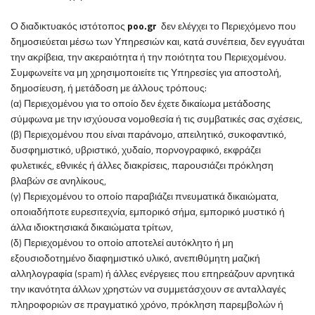
Ο
διαδικτυακός ιστότοπος
poo
.
gr
δεν ελέγχει το Περιεχόμενο που
δημοσιεύεται μέσω των Υπηρεσιών και, κατά συνέπεια, δεν εγγυάται
την ακρίβεια, την ακεραιότητα ή την ποιότητα του Περιεχομένου.
Συμφωνείτε να μη χρησιμοποιείτε τις Υπηρεσίες για αποστολή,
δημοσίευση, ή μετάδοση με άλλους τρόπους:
(α) Περιεχομένου για το οποίο δεν έχετε δικαίωμα μετάδοσης
σύμφωνα με την ισχύουσα νομοθεσία ή τις συμβατικές σας σχέσεις,
(β) Περιεχομένου που είναι παράνομο, απειλητικό, συκοφαντικό,
δυσφημιστικό, υβριστικό, χυδαίο, πορνογραφικό, εκφράζει
φυλετικές, εθνικές ή άλλες διακρίσεις, παρουσιάζει πρόκληση
βλαβών σε ανηλίκους,
(γ) Περιεχομένου το οποίο παραβιάζει πνευματικά δικαιώματα,
οποιαδήποτε ευρεσιτεχνία, εμπορικό σήμα, εμπορικό μυστικό ή
άλλα ιδιοκτησιακά δικαιώματα τρίτων,
(δ) Περιεχομένου το οποίο αποτελεί αυτόκλητο ή μη
εξουσιοδοτημένο διαφημιστικό υλικό, ανεπιθύμητη μαζική
αλληλογραφία (spam) ή άλλες ενέργειες που επηρεάζουν αρνητικά
την ικανότητα άλλων χρηστών να συμμετάσχουν σε ανταλλαγές
πληροφοριών σε πραγματικό χρόνο, πρόκληση παρεμβολών ή