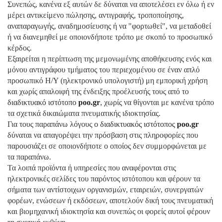
Συνεπώς, κανένα εξ αυτών δε δύναται να αποτελέσει εν όλω ή εν
μέρει αντικείμενο πώλησης, αντιγραφής, τροποποίησης,
αναπαραγωγής, αναδημοσίευσης ή να "φορτωθεί", να μεταδοθεί
ή να διανεμηθεί με οποιονδήποτε τρόπο με σκοπό το προσωπικό
κέρδος.
Εξαιρείται η περίπτωση της μεμονωμένης αποθήκευσης ενός και
μόνου αντιγράφου τμήματος του περιεχομένου σε έναν απλό
προσωπικό Η/Υ (ηλεκτρονικό υπολογιστή) μη εμπορική χρήση
και χωρίς απαλοιφή της ένδειξης προέλευσής τους από το
διαδικτυακό ιστότοπο
poo
.
gr
, χωρίς να θίγονται με κανένα τρόπο
τα σχετικά δικαιώματα πνευματικής ιδιοκτησίας.
Για τους παραπάνω λόγους
ο
διαδικτυακός ιστότοπος
poo
.
gr
δύναται να απαγορέψει την πρόσβαση στις πληροφορίες που
παρουσιάζει σε οποιονδήποτε ο οποίος δεν συμμορφώνεται με
τα παραπάνω.
Τα λοιπά προϊόντα ή υπηρεσίες που αναφέρονται στις
ηλεκτρονικές σελίδες του παρόντος ιστότοπου και φέρουν τα
σήματα των αντίστοιχων οργανισμών, εταιρειών, συνεργατών
φορέων, ενώσεων ή εκδόσεων, αποτελούν δική τους πνευματική
και βιομηχανική ιδιοκτησία και συνεπώς οι φορείς αυτοί φέρουν