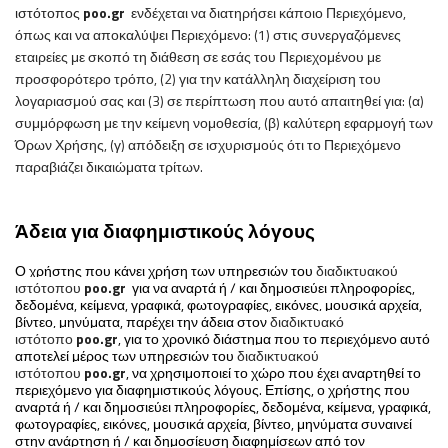
ιστότοπος
poo
.
gr
ενδέχεται να διατηρήσει κάποιο Περιεχόμενο,
όπως και να αποκαλύψει Περιεχόμενο: (1) στις συνεργαζόμενες
εταιρείες με σκοπό τη διάθεση σε εσάς του Περιεχομένου με
προσφορότερο τρόπο, (2) για την κατάλληλη διαχείριση του
λογαριασμού σας και (3) σε περίπτωση που αυτό απαιτηθεί για: (α)
συμμόρφωση με την κείμενη νομοθεσία, (β) καλύτερη εφαρμογή των
Όρων Χρήσης, (γ) απόδειξη σε ισχυρισμούς ότι το Περιεχόμενο
παραβιάζει δικαιώματα τρίτων.
Άδεια για διαφημιστικούς λόγους
Ο χρήστης που κάνει χρήση των υπηρεσιών του
διαδικτυακού
ιστότοπου
poo
.
gr
για να αναρτά ή / και δημοσιεύει πληροφορίες,
δεδομένα, κείμενα, γραφικά, φωτογραφίες, εικόνες, μουσικά αρχεία,
βίντεο, μηνύματα, παρέχει την άδεια στον
διαδικτυακό
ιστότοπο
poo
.
gr
, για το χρονικό διάστημα που το περιεχόμενο αυτό
αποτελεί μέρος των υπηρεσιών του
διαδικτυακού
ιστότοπου
poo
.
gr
, να χρησιμοποιεί το χώρο που έχει αναρτηθεί το
περιεχόμενο για διαφημιστικούς λόγους. Επίσης, ο χρήστης που
αναρτά ή / και δημοσιεύει πληροφορίες, δεδομένα, κείμενα, γραφικά,
φωτογραφίες, εικόνες, μουσικά αρχεία, βίντεο, μηνύματα συναινεί
στην ανάρτηση ή / και δημοσίευση διαφημίσεων από τον