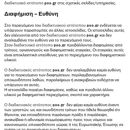
διαδικτυακό ιστότοπο
poo
.
gr
στις σχετικές σελίδες/υπηρεσίες.
Διαφήμιση – Ευθύνη
Στο περιεχόμενο
του
διαδικτυακού ιστότοπου
poo
.
gr
ενδέχεται να
υπάρχουν παραπομπές σε άλλες ιστοσελίδες. Οι ιστοσελίδες αυτές
δεν ελέγχονται από
τον
διαδικτυακό ιστότοπο
poo
.
gr
και δεν
αναλαμβάνει την ευθύνη για το περιεχόμενό τους.
Σ
τον
διαδικτυακό ιστότοπο
poo
.
gr
προβάλλονται διαφημίσεις από
τρίτους, οργανισμούς και διαφημιστικές εταιρείες. Οι εταιρείες αυτές
είναι αποκλειστικά υπεύθυνες για το περιεχόμενο του διαφημιστικού
υλικού.
Ο
διαδικτυακός ιστότοπος
poo
.
gr
δεν αναλαμβάνει καμία ευθύνη
για το περιεχόμενο των διαφημίσεων, περιλαμβανομένων
οποιωνδήποτε λαθών, παραλείψεων ή ανακριβειών ενδέχεται να
υπάρχουν σε αυτές.
Η ιστοσελίδα περιέχει διαφημίσεις, καθώς και προβολή άλλου
υλικού με διαφημιστικό περιεχόμενο, σκοπό και χαρακτήρα.
Ο
διαδικτυακός ιστότοπος
poo
.
gr
δεν φέρει καμία ευθύνη έναντι
των χρηστών, ως και οιωνδήποτε τρίτων που ήθελε θεωρηθεί ότι
θίγονται, για οποιαδήποτε παράνομη πράξη ή παράλειψη,
ανακρίβεια ή αδυναμία συμμόρφωσης προς τους νόμους και
κανονισμούς οποιασδήποτε χώρας ή της Ευρωπαϊκής Ένωσης σε
σχέση με το περιεχόμενο των διαφημίσεων.