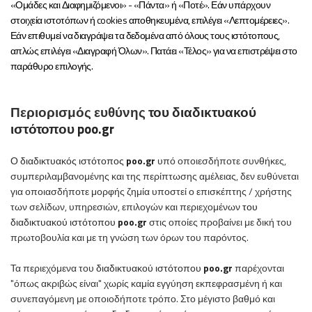
«Ομάδες και Διαφημιζόμενοι» - «Πάντα» ή «Ποτέ». Εάν υπάρχουν
στοιχεία ιστοτόπων ή cookies αποθηκευμένα, επιλέγει «Λεπτομέρειες».
Εάν επιθυμεί να διαγράψει τα δεδομένα από όλους τους ιστότοπους,
απλώς επιλέγει «Διαγραφή Όλων». Πατάει «Τέλος» για να επιστρέψει στο
παράθυρο επιλογής.
Περιορισμός ευθύνης
του
διαδικτυακού
ιστότοπου
poo
.
gr
Ο
διαδικτυακός ιστότοπος
poo
.
gr
υπό οποιεσδήποτε συνθήκες,
συμπεριλαμβανομένης και της περίπτωσης αμέλειας, δεν ευθύνεται
για οποιασδήποτε μορφής ζημία υποστεί ο επισκέπτης / χρήστης
των σελίδων, υπηρεσιών, επιλογών και περιεχομένων
του
διαδικτυακού ιστότοπου
poo
.
gr
στις οποίες προβαίνει με δική του
πρωτοβουλία και με τη γνώση των όρων του παρόντος.
Τα περιεχόμενα του
διαδικτυακού ιστότοπου
poo
.
gr
παρέχονται
"όπως ακριβώς είναι" χωρίς καμία εγγύηση εκπεφρασμένη ή και
συνεπαγόμενη με οποιοδήποτε τρόπο. Στο μέγιστο βαθμό και