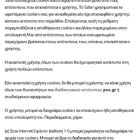
Safari αποδέχεται cookies και στοιχεία ιστοτόπων μόνο από τους
ιστότοπους που επισκέπτεται ο χρήστης. Το Safari χρησιμοποιεί τα
υφιστάμενα cookies σας για να καθορίσει εάν έχει επισκεφθεί ο χρήστης
κάποιον ιστότοπο στο παρελθόν. Επιλέγοντας αυτή τη ρύθμιση
παρεμποδίζεται η αποθήκευση cookies και άλλου περιεχομένου στον
υπολογιστή Mac από ιστότοπους των οποίων ενσωματωμένο
περιεχόμενο βρίσκεται στους ιστότοπους τους οποίους επισκέπτεται ο
χρήστης.
Η αναστολή χρήσης όλων των cookies θα έχει αρνητικό αντίκτυπο στη
χρήση πολλών ιστότοπων.
Εάν ανασταλεί η χρήση cookies, δε θα μπορεί ο χρήστης να κάνει χρήση
όλων των δυνατοτήτων του
διαδικτυακού ιστότοπου
poo
.
gr
ή
συνδεόμενων εφαρμογών.
Ο χρήστης μπορεί να διαγράψει cookies τα οποία έχουν ήδη αποθηκευτεί
στον υπολογιστή του. Παραδείγματος χάριν:
(α) Στον Internet Explorer (έκδοση 11) μπορεί χειροκίνητα να διαγράψει τα
αρχεία των cookies. Μπορεί να βρει τη διαδικασία για αυτό στο