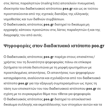
στις λίστες παραληπτών (mailing lists) αποτελούν πνευματική
ιδιοκτησία
του
διαδικτυακού ιστότοπου
poo
.
gr
και ως εκ τούτου
προστατεύονται από της σχετικές διατάξεις της ελληνικής
νομοθεσίας και των διεθνών συμβάσεων.
Ο
διαδικτυακός ιστότοπος
poo
.
gr
διατηρεί το δικαίωμα μη
εγγραφής κάποιου προσώπου στις λίστες παραληπτών ή και της
διαγραφής του από αυτές.
Ψηφοφορίες
στον
διαδικτυακό ιστότοπο
poo
.
gr
Ο
διαδικτυακός ιστότοπος
poo
.
gr
παρέχει στους επισκέπτες/
χρήστες του τη δυνατότητα ψηφοφορίας πάνω σε επίκαιρα
ζητήματα τα οποία διατυπώνει με τη μορφή ερωτημάτων με
προεπιλεγμένες απαντήσεις. Οι απαντήσεις των ψηφοφόρων
καταγράφονται, αναλύονται και σχολιάζονται από τον
διαδικτυακό
ιστότοπο
poo
.
gr
για την εξαγωγή συμπερασμάτων ως προς τη
τάση των επισκεπτών του
του
διαδικτυακού ιστότοπου
poo
.
gr
σε
σχέση με το συγκεκριμένο θέμα που τίθεται για ψηφοφορία.
Ο
διαδικτυακός ιστότοπος
poo
.
gr
διατηρεί το αποκλειστικό
δικαίωμα συλλογής και εκμετάλλευσης των στοιχείων αυτών και τα