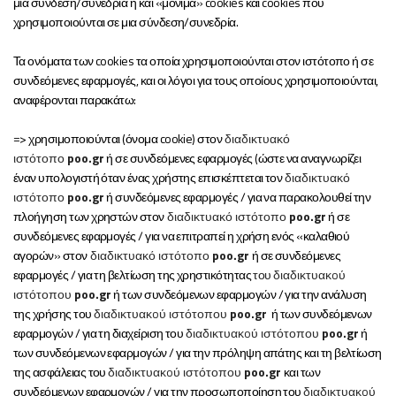
μία σύνδεση/συνεδρία ή και «μόνιμα» cookies και cookies που
χρησιμοποιούνται σε μια σύνδεση/συνεδρία.
Τα ονόματα των cookies τα οποία χρησιμοποιούνται στον ιστότοπο ή σε
συνδεόμενες εφαρμογές, και οι λόγοι για τους οποίους χρησιμοποιούνται,
αναφέρονται παρακάτω:
=> χρησιμοποιούνται (όνομα cookie) στον
διαδικτυακό
ιστότοπο
poo
.
gr
ή σε συνδεόμενες εφαρμογές (ώστε να αναγνωρίζει
έναν υπολογιστή όταν ένας χρήστης επισκέπτεται τον
διαδικτυακό
ιστότοπο
poo
.
gr
ή συνδεόμενες εφαρμογές / για να παρακολουθεί την
πλοήγηση των χρηστών στον
διαδικτυακό ιστότοπο
poo
.
gr
ή σε
συνδεόμενες εφαρμογές / για να επιτραπεί η χρήση ενός «καλαθιού
αγορών» στον
διαδικτυακό ιστότοπο
poo
.
gr
ή σε συνδεόμενες
εφαρμογές / για τη βελτίωση της χρηστικότητας
του
διαδικτυακ
o
ύ
ιστότοπου
poo
.
gr
ή των συνδεόμενων εφαρμογών / για την ανάλυση
της χρήσης του
διαδικτυακ
o
ύ ιστότοπου
poo
.
gr
ή των συνδεόμενων
εφαρμογών / για τη διαχείριση του
διαδικτυακ
o
ύ ιστότοπου
poo
.
gr
ή
των συνδεόμενων εφαρμογών / για την πρόληψη απάτης και τη βελτίωση
της ασφάλειας του
διαδικτυακ
o
ύ ιστότοπου
poo
.
gr
και των
συνδεόμενων εφαρμογών / για την προσωποποίηση του
διαδικτυακ
o
ύ