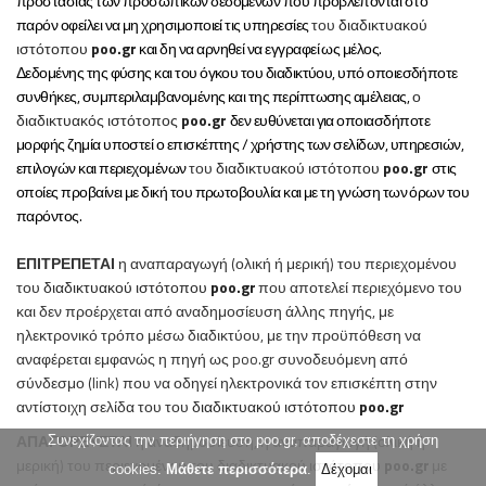
προστασίας των προσωπικών δεδομένων που προβλέπονται στο
παρόν οφείλει να μη χρησιμοποιεί τις υπηρεσίες
του
διαδικτυακού
ιστότοπου
poo
.
gr
και δη να αρνηθεί να εγγραφεί ως μέλος.
Δεδομένης της φύσης και του όγκου του διαδικτύου, υπό οποιεσδήποτε
συνθήκες, συμπεριλαμβανομένης και της περίπτωσης αμέλειας,
ο
διαδικτυακός ιστότοπος
poo
.
gr
δεν ευθύνεται για οποιασδήποτε
μορφής ζημία υποστεί ο επισκέπτης / χρήστης των σελίδων, υπηρεσιών,
επιλογών και περιεχομένων
του
διαδικτυακού ιστότοπου
poo
.
gr
στις
οποίες προβαίνει με δική του πρωτοβουλία και με τη γνώση των όρων του
παρόντος.
ΕΠΙΤΡΕΠΕΤΑΙ
η αναπαραγωγή (ολική ή μερική) του περιεχομένου
του
διαδικτυακού ιστότοπου
poo
.
gr
που αποτελεί περιεχόμενο του
και δεν προέρχεται από αναδημοσίευση άλλης πηγής, με
ηλεκτρονικό τρόπο μέσω διαδικτύου, με την προϋπόθεση να
αναφέρεται εμφανώς η πηγή ως
poo
.
gr
συνοδευόμενη από
σύνδεσμο (link) που να οδηγεί ηλεκτρονικά τον επισκέπτη στην
αντίστοιχη σελίδα του
του
διαδικτυακού ιστότοπου
poo
.
gr
ΑΠΑΓΟΡΕΥΕΤΑΙ
η αναδημοσίευση, η αναπαραγωγή (ολική ή
Συνεχίζοντας την περιήγηση στο poo.gr, αποδέχεστε τη χρήση
μερική) του περιεχομένου
του
διαδικτυακού ιστότοπου
poo
.
gr
με
cookies.
Μάθετε περισσότερα
.