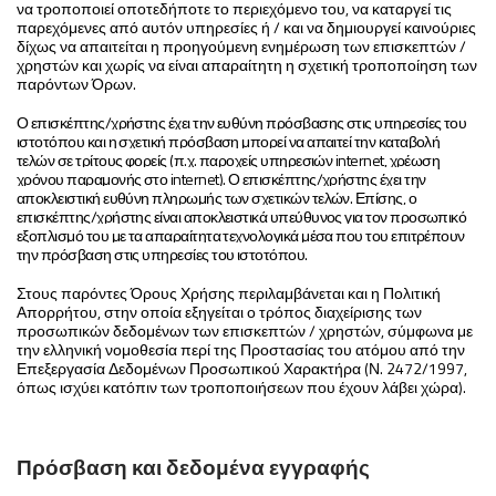
να τροποποιεί οποτεδήποτε το περιεχόμενο του, να καταργεί τις
παρεχόμενες από αυτόν υπηρεσίες ή / και να δημιουργεί καινούριες
δίχως να απαιτείται η προηγούμενη ενημέρωση των επισκεπτών /
χρηστών και χωρίς να είναι απαραίτητη η σχετική τροποποίηση των
παρόντων Όρων.
Ο επισκέπτης/χρήστης έχει την ευθύνη πρόσβασης στις υπηρεσίες του
ιστοτόπου και η σχετική πρόσβαση μπορεί να απαιτεί την καταβολή
τελών σε τρίτους φορείς (π.χ. παροχείς υπηρεσιών internet, χρέωση
χρόνου παραμονής στο internet). Ο επισκέπτης/χρήστης έχει την
αποκλειστική ευθύνη πληρωμής των σχετικών τελών. Επίσης, ο
επισκέπτης/χρήστης είναι αποκλειστικά υπεύθυνος για τον προσωπικό
εξοπλισμό του με τα απαραίτητα τεχνολογικά μέσα που του επιτρέπουν
την πρόσβαση στις υπηρεσίες του ιστοτόπου.
Στους παρόντες Όρους Χρήσης περιλαμβάνεται και η Πολιτική
Απορρήτου, στην οποία εξηγείται ο τρόπος διαχείρισης των
προσωπικών δεδομένων των επισκεπτών / χρηστών, σύμφωνα με
την ελληνική νομοθεσία περί της Προστασίας του ατόμου από την
Επεξεργασία Δεδομένων Προσωπικού Χαρακτήρα (Ν. 2472/1997,
όπως ισχύει κατόπιν των τροποποιήσεων που έχουν λάβει χώρα).
Πρόσβαση και δεδομένα εγγραφής