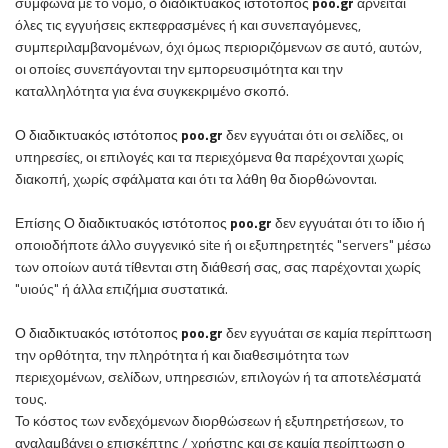
σύμφωνα με το νόμο,
ο
διαδικτυακός ιστότοπος
poo
.
gr
αρνείται
όλες τις εγγυήσεις εκπεφρασμένες ή και συνεπαγόμενες,
συμπεριλαμβανομένων, όχι όμως περιοριζόμενων σε αυτό, αυτών,
οι οποίες συνεπάγονται την εμπορευσιμότητα και την
καταλληλότητα για ένα συγκεκριμένο σκοπό.
Ο
διαδικτυακός ιστότοπος
poo
.
gr
δεν εγγυάται ότι οι σελίδες, οι
υπηρεσίες, οι επιλογές και τα περιεχόμενα θα παρέχονται χωρίς
διακοπή, χωρίς σφάλματα και ότι τα λάθη θα διορθώνονται.
Επίσης
Ο
διαδικτυακός ιστότοπος
poo
.
gr
δεν εγγυάται ότι το ίδιο ή
οποιοδήποτε άλλο συγγενικό site ή οι εξυπηρετητές "servers" μέσω
των οποίων αυτά τίθενται στη διάθεσή σας, σας παρέχονται χωρίς
"υιούς" ή άλλα επιζήμια συστατικά.
Ο
διαδικτυακός ιστότοπος
poo
.
gr
δεν εγγυάται σε καμία περίπτωση
την ορθότητα, την πληρότητα ή και διαθεσιμότητα των
περιεχομένων, σελίδων, υπηρεσιών, επιλογών ή τα αποτελέσματά
τους.
Το κόστος των ενδεχόμενων διορθώσεων ή εξυπηρετήσεων, το
αναλαμβάνει ο επισκέπτης / χρήστης και σε καμία περίπτωση
ο