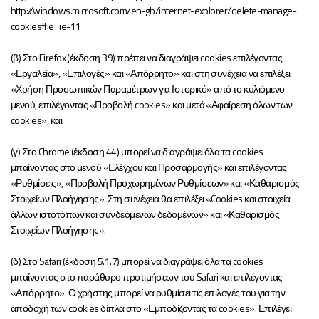
http://windows.microsoft.com/en-gb/internet-explorer/delete-manage-
cookies#ie=ie-11
(β) Στο Firefox (έκδοση 39) πρέπει να διαγράψει cookies επιλέγοντας
«Εργαλεία», «Επιλογές» και «Απόρρητο» και στη συνέχεια να επιλέξει
«Χρήση Προσωπικών Παραμέτρων για Ιστορικό» από το κυλιόμενο
μενού, επιλέγοντας «Προβολή cookies» και μετά «Αφαίρεση όλων των
cookies», και
(γ) Στο Chrome (έκδοση 44) μπορεί να διαγράψει όλα τα cookies
μπαίνοντας στο μενού «Ελέγχου και Προσαρμογής» και επιλέγοντας
«Ρυθμίσεις», «Προβολή Προχωρημένων Ρυθμίσεων» και «Καθαρισμός
Στοιχείων Πλοήγησης». Στη συνέχεια θα επιλέξει «Cookies και στοιχεία
άλλων ιστοτόπων και συνδεόμενων δεδομένων» και «Καθαρισμός
Στοιχείων Πλοήγησης».
(δ) Στο Safari (έκδοση 5.1.7) μπορεί να διαγράψει όλα τα cookies
μπαίνοντας στο παράθυρο προτιμήσεων του Safari και επιλέγοντας
«Απόρρητο». Ο χρήστης μπορεί να ρυθμίσει τις επιλογές του για την
αποδοχή των cookies δίπλα στο «Εμποδίζοντας τα cookies». Επιλέγει