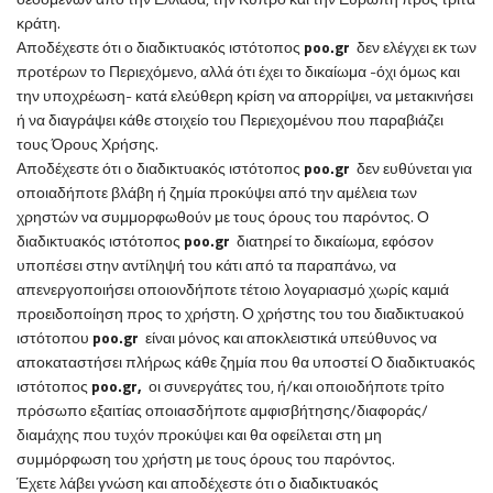
κράτη.
Αποδέχεστε ότι ο
διαδικτυακός ιστότοπος
poo
.
gr
δεν ελέγχει εκ των
προτέρων το Περιεχόμενο, αλλά ότι έχει το δικαίωμα -όχι όμως και
την υποχρέωση- κατά ελεύθερη κρίση να απορρίψει, να μετακινήσει
ή να διαγράψει κάθε στοιχείο του Περιεχομένου που παραβιάζει
τους Όρους Χρήσης.
Αποδέχεστε ότι ο
διαδικτυακός ιστότοπος
poo
.
gr
δεν ευθύνεται για
οποιαδήποτε βλάβη ή ζημία προκύψει από την αμέλεια των
χρηστών να συμμορφωθούν με τους όρους του παρόντος. Ο
διαδικτυακός ιστότοπος
poo
.
gr
διατηρεί το δικαίωμα, εφόσον
υποπέσει στην αντίληψή του κάτι από τα παραπάνω, να
απενεργοποιήσει οποιονδήποτε τέτοιο λογαριασμό χωρίς καμιά
προειδοποίηση προς το χρήστη. Ο χρήστης του του
διαδικτυακού
ιστότοπου
poo
.
gr
είναι μόνος και αποκλειστικά υπεύθυνος να
αποκαταστήσει πλήρως κάθε ζημία που θα υποστεί Ο
διαδικτυακός
ιστότοπος
poo
.
gr
,
οι συνεργάτες του, ή/και οποιοδήποτε τρίτο
πρόσωπο εξαιτίας οποιασδήποτε αμφισβήτησης/διαφοράς/
διαμάχης που τυχόν προκύψει και θα οφείλεται στη μη
συμμόρφωση του χρήστη με τους όρους του παρόντος.
Έχετε λάβει γνώση και αποδέχεστε ότι
ο
διαδικτυακός