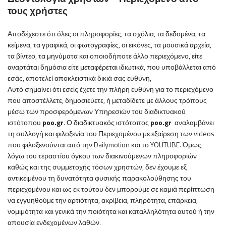
τους χρήστες
Αποδέχεστε ότι όλες οι πληροφορίες, τα σχόλια
, τα δεδομένα, τα
κείμενα, τα γραφικά, οι φωτογραφίες, οι εικόνες, τα μουσικά αρχεία,
τα βίντεο, τα μηνύματα
και οποιοδήποτε άλλο περιεχόμενο
, είτε
αναρτάται δημόσια είτε μεταφέρεται ιδιωτικά
, που υποβάλλεται από
εσάς, αποτελεί αποκλειστικά δικιά σας ευθύνη
,
Αυτό σημαίνει ότι εσείς έχετε την πλήρη ευθύνη για το περιεχόμενο
που αποστέλλετε, δημοσιεύετε, ή μεταδίδετε με άλλους τρόπους
μέσω των προσφερόμενων Υπηρεσιών του
διαδικτυακού
ιστότοπου
poo
.
gr
.
Ο
διαδικτυακός ιστότοπος
poo
.
gr
αναλαμβάνει
τη συλλογή και φιλοξενία του Περιεχομένου με εξαίρεση των videos
που φιλοξενούνται από την Dailymotion και το
YOUTUBE
. Όμως,
λόγω του τεραστίου όγκου των διακινούμενων πληροφοριών
καθώς και της συμμετοχής τόσων χρηστών, δεν έχουμε εξ
αντικειμένου τη δυνατότητα φυσικής παρακολούθησης του
περιεχομένου και ως εκ τούτου δεν μπορούμε σε καμιά περίπτωση
να εγγυηθούμε την αρτιότητα, ακρίβεια, πληρότητα, επάρκεια,
νομιμότητα και γενικά την ποιότητα και καταλληλότητα αυτού ή την
απουσία ενδεχομένων λαθών.