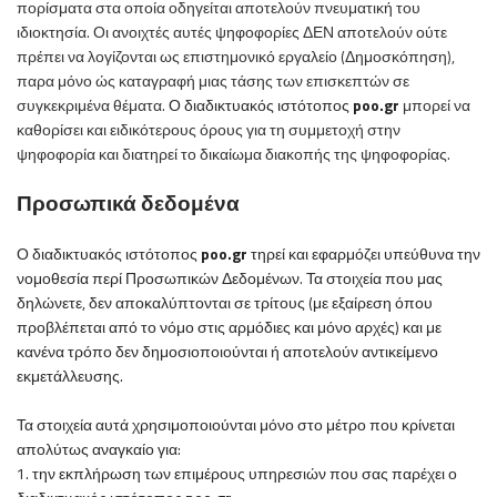
πορίσματα στα οποία οδηγείται αποτελούν πνευματική του
ιδιοκτησία. Οι ανοιχτές αυτές ψηφοφορίες ΔΕΝ αποτελούν ούτε
πρέπει να λογίζονται ως επιστημονικό εργαλείο (Δημοσκόπηση),
παρα μόνο ώς καταγραφή μιας τάσης των επισκεπτών σε
συγκεκριμένα θέματα.
Ο
διαδικτυακός ιστότοπος
poo
.
gr
μπορεί να
καθορίσει και ειδικότερους όρους για τη συμμετοχή στην
ψηφοφορία και διατηρεί το δικαίωμα διακοπής της ψηφοφορίας.
Προσωπικά δεδομένα
Ο
διαδικτυακός ιστότοπος
poo
.
gr
τηρεί και εφαρμόζει υπεύθυνα την
νομοθεσία περί Προσωπικών Δεδομένων. Τα στοιχεία που μας
δηλώνετε, δεν αποκαλύπτονται σε τρίτους (με εξαίρεση όπου
προβλέπεται από το νόμο στις αρμόδιες και μόνο αρχές) και με
κανένα τρόπο δεν δημοσιοποιούνται ή αποτελούν αντικείμενο
εκμετάλλευσης.
Τα στοιχεία αυτά χρησιμοποιούνται μόνο στο μέτρο που κρίνεται
απολύτως αναγκαίο για:
1. την εκπλήρωση των επιμέρους υπηρεσιών που σας παρέχει ο