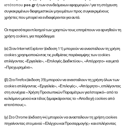
ιστότοπου
poo
.
gr
ή των συνδεόμενων εφαρμογών / για τη στόχευση
συγκεκριμένων διαφημιστικών μηνυμάτων προς συγκεκριμένους
χρήστες που μπορεί να ενδιαφέρονται για αυτά.
Οι περισσότεροι πλοηγοί των χρηστών τους επιτρέπουν να αρνηθούν τη
χρήση cookies, για παράδειγμα:
(α) Στον Internet Explorer (έκδοση 11) μπορούν να αναστείλουν τη χρήση
cookies χρησιμοποιώντας τις ρυθμίσεις παράκαμψης των cookies
επιλέγοντας «Εργαλεία», «Επιλογές Διαδικτύου», «Απόρρητο» και μετά
«Προχωρημένο».
(β) Στο Firefox (έκδοση 39) μπορούν να αναστείλουν τη χρήση όλων των
cookies επιλέγοντας «Εργαλεία», «Επιλογές», «Απόρρητο», επιλέγοντας
στη συνέχεια «Χρήση Προσωπικών Παραμέτρων για Ιστορικό» από το
κυλιόμενο μενού και τέλος ξεμαρκάροντας το «Αποδοχή cookies από
ιστοτόπους».
(γ) Στο Chrome (έκδοση 44) μπορούν να αναστείλουν τη χρήση cookies
πηγαίνοντας στο μενού «Ελέγχου και Προσαρμογής» και επιλέγοντας