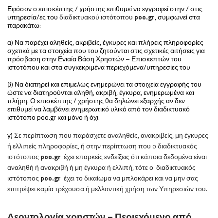
Εφόσον ο επισκέπτης / χρήστης επιθυμεί να εγγραφεί στην / στις
υπηρεσία/ες του
διαδικτυακού ιστότοπου
poo
.
gr
, συμφωνεί στα
παρακάτω:
α) Να παρέχει αληθείς, ακριβείς, έγκυρες και πλήρεις πληροφορίες
σχετικά με τα στοιχεία που του ζητούνται στις σχετικές αιτήσεις για
πρόσβαση στην Ενιαία Βάση Χρηστών – Επισκεπτών του
ιστοτόπου και στα συγκεκριμένα περιεχόμενα/υπηρεσίες του
β) Να διατηρεί και επιμελώς ενημερώνει τα στοιχεία εγγραφής του
ώστε να διατηρούνται αληθή, ακριβή, έγκυρα, ενημερωμένα και
πλήρη. Ο επισκέπτης / χρήστης θα δηλώνει εξαρχής αν δεν
επιθυμεί να λαμβάνει ενημερωτικό υλικό από τον διαδικτυακό
ιστότοπο
poo
.
gr
και μόνο ή όχι.
γ)
Σε περίπτωση που παράσχετε αναληθείς, ανακριβείς, μη έγκυρες
ή ελλιπείς πληροφορίες, ή στην περίπτωση που
o
διαδικτυακός
ιστότοπος
poo
.
gr
έχει επαρκείς ενδείξεις ότι κάποια δεδομένα είναι
αναληθή ή ανακριβή ή μη έγκυρα ή ελλιπή, τότε ο
διαδικτυακός
ιστότοπος
poo
.
gr
έχει το δικαίωμα να μπλοκάρει και να μην σας
επιτρέψει καμία τρέχουσα ή μελλοντική χρήση των Υπηρεσιών του.
Δεοντολογία χρηστών – Περιεχόμενο από