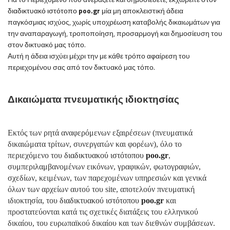
διαδικτυακό ιστότοπο
poo
.
gr
μία μη αποκλειστική άδεια
παγκόσμιας ισχύος, χωρίς υποχρέωση καταβολής δικαιωμάτων για
την αναπαραγωγή, τροποποίηση, προσαρμογή και δημοσίευση του
στον δικτυακό μας τόπο.
Αυτή η άδεια ισχύει μέχρι την με κάθε τρόπο αφαίρεση του
περιεχομένου σας από τον δικτυακό μας τόπο.
Δικαιώματα πνευματικής ιδιοκτησίας
Εκτός των ρητά αναφερόμενων εξαιρέσεων (πνευματικά
δικαιώματα τρίτων, συνεργατών και φορέων), όλο το
περιεχόμενο του
διαδικτυακού ιστότοπου
poo
.
gr
,
συμπεριλαμβανομένων εικόνων, γραφικών, φωτογραφιών,
σχεδίων, κειμένων, των παρεχομένων υπηρεσιών και γενικά
όλων των αρχείων αυτού του site, αποτελούν πνευματική
ιδιοκτησία, του
διαδικτυακού ιστότοπου
poo
.
gr
και
προστατεύονται κατά τις σχετικές διατάξεις του ελληνικού
δικαίου, του ευρωπαϊκού δικαίου και των διεθνών συμβάσεων.