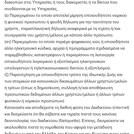
διακοπών στις Υπηρεσίες ή τους διακομιστές ή τα δίκτυα που
συνδέονται με τις Υπηρεσίες,
(ε) Περιεχομένου το οποίο αποτελεί μίμηση οποιουδήποτε νομικού
ή φυσικού προσώπου ή ψευδή δήλωση για την ταυτότητα του
χρήστη , παραπλανητική δήλωση αναφορικά με τη σχέση ή/και
συνεργασία του χρήστη/μέλους με κάποιο άλλο πρόσωπο.
(στ) Περιεχομένου το οποίο περιέχει ψηφιακούς ιούς ή οποιοδήποτε
άλλο ηλεκτρονικό κώδικα, αρχεία ή προγράμματα σχεδιασμένα να
παρεμβληθούν, καταστρέψουν ή περιορίσουν τη λειτουργία
οποιουδήποτε λογισμικού ή εξοπλισμού ηλεκτρονικών
υπολογιστών ή τηλεπικοινωνιακού δικτύου ή εξοπλισμού.
(ζ) Παρενόχληση με οποιονδήποτε τρόπο της ιδιωτικής ζωής και
των ατομικών και κοινωνικών δικαιωμάτων άλλων χρηστών/μελών
ή τρίτων (όπως η δημοσίευση, συλλογή ή/και αποθήκευση
προσωπικών δεδομένων άλλων χρηστών/μελών ή άλλων τρίτων
φυσικών ή νομικών προσώπων)
Κατανοείτε και αποδέχεστε τη διεθνή φύση του Διαδικτύου (internet)
και δεσμεύεστε ότι θα σέβεστε και τηρείτε πιστά τους κανόνες
δεοντολογίας του διαδικτύου (Netiquette). Επίσης, δεσμεύεστε να
ακολουθείτε πιστά τη νομοθεσία που αφορά την μετάδοση
δεδομένων από την Ελλάδα, την Κύπρο και την Ευρώπη προς τρίτα