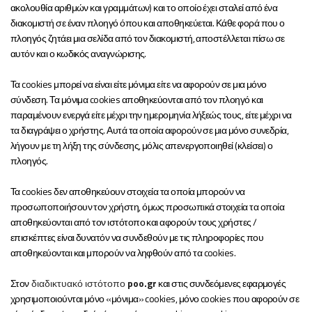
ακολουθία αριθμών και γραμμάτων) και το οποίο έχει σταλεί από ένα
διακομιστή σε έναν πλοηγό όπου και αποθηκεύεται. Κάθε φορά που ο
πλοηγός ζητάει μια σελίδα από τον διακομιστή, αποστέλλεται πίσω σε
αυτόν και ο κωδικός αναγνώρισης.
Τα cookies μπορεί να είναι είτε μόνιμα είτε να αφορούν σε μια μόνο
σύνδεση. Τα μόνιμα cookies αποθηκεύονται από τον πλοηγό και
παραμένουν ενεργά είτε μέχρι την ημερομηνία λήξεώς τους, είτε μέχρι να
τα διαγράψει ο χρήστης. Αυτά τα οποία αφορούν σε μια μόνο συνεδρία,
λήγουν με τη λήξη της σύνδεσης, μόλις απενεργοποιηθεί (κλείσει) ο
πλοηγός.
Τα cookies δεν αποθηκεύουν στοιχεία τα οποία μπορούν να
προσωποποιήσουν τον χρήστη, όμως προσωπικά στοιχεία τα οποία
αποθηκεύονται από τον ιστότοπο και αφορούν τους χρήστες /
επισκέπτες είναι δυνατόν να συνδεθούν με τις πληροφορίες που
αποθηκεύονται και μπορούν να ληφθούν από τα cookies.
Στον
διαδικτυακό ιστότοπο
poo
.
gr
και στις συνδεόμενες εφαρμογές
χρησιμοποιούνται μόνο «μόνιμα» cookies, μόνο cookies που αφορούν σε