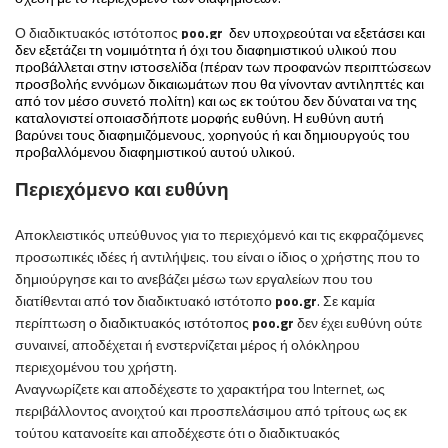
Ο
διαδικτυακός ιστότοπος
poo
.
gr
δεν υποχρεούται να εξετάσει και
δεν εξετάζει τη νομιμότητα ή όχι του διαφημιστικού υλικού που
προβάλλεται στην ιστοσελίδα (πέραν των προφανών περιπτώσεων
προσβολής εννόμων δικαιωμάτων που θα γίνονταν αντιληπτές και
από τον μέσο συνετό πολίτη) και ως εκ τούτου δεν δύναται να της
καταλογιστεί οποιασδήποτε μορφής ευθύνη. Η ευθύνη αυτή
βαρύνει τους διαφημιζόμενους, χορηγούς ή και δημιουργούς του
προβαλλόμενου διαφημιστικού αυτού υλικού.
Περιεχόμενο και ευθύνη
Αποκλειστικός υπεύθυνος για το περιεχόμενό και τις εκφραζόμενες
προσωπικές ιδέες ή αντιλήψεις. του είναι ο ίδιος ο χρήστης που το
δημιούργησε και το ανεβάζει μέσω των εργαλείων που του
διατίθενται από
τον
διαδικτυακό ιστότοπο
poo
.
gr
. Σε καμία
περίπτωση
ο
διαδικτυακός ιστότοπος
poo
.
gr
δεν έχει ευθύνη ούτε
συναινεί,
αποδέχεται ή ενστερνίζετα
ι μέρος ή ολόκληρου
περιεχομένου του χρήστη.
Αναγνωρίζετε και αποδέχεστε το χαρακτήρα του Internet, ως
περιβάλλοντος ανοιχτού και προσπελάσιμου από τρίτους ως εκ
τούτου κατανοείτε και αποδέχεστε ότι ο
διαδικτυακός