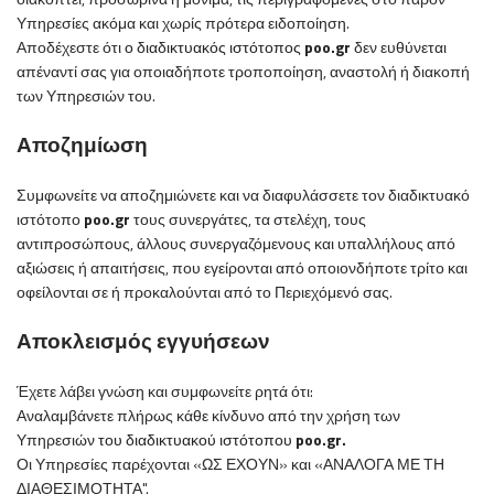
Υπηρεσίες ακόμα και χωρίς πρότερα ειδοποίηση.
Αποδέχεστε ότι
ο
διαδικτυακός ιστότοπος
poo
.
gr
δεν ευθύνεται
απέναντί σας για οποιαδήποτε τροποποίηση, αναστολή ή διακοπή
των Υπηρεσιών του.
Αποζημίωση
Συμφωνείτε να αποζημιώνετε και να διαφυλάσσετε τον
διαδικτυακό
ιστότοπο
poo
.
gr
τους συνεργάτες, τα στελέχη, τους
αντιπροσώπους, άλλους συνεργαζόμενους και υπαλλήλους από
αξιώσεις ή απαιτήσεις, που εγείρονται από οποιονδήποτε τρίτο και
οφείλονται σε ή προκαλούνται από το Περιεχόμενό σας.
Αποκλεισμός εγγυήσεων
Έχετε λάβει γνώση και συμφωνείτε ρητά ότι:
Αναλαμβάνετε πλήρως κάθε κίνδυνο από την χρήση των
Υπηρεσιών
του
διαδικτυακού ιστότοπου
poo
.
gr
.
Οι Υπηρεσίες παρέχονται «ΩΣ ΕΧΟΥΝ» και «ΑΝΑΛΟΓΑ ΜΕ ΤΗ
ΔΙΑΘΕΣΙΜΟΤΗΤΑ".