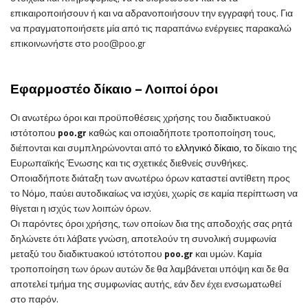
επικαιροποιήσουν ή και να αδρανοποιήσουν την εγγραφή τους. Για
να πραγματοποιήσετε μία από τις παραπάνω ενέργειες παρακαλώ
επικοινωνήστε στο
poo
@
poo
.gr
Εφαρμοστέο δίκαιο – Λοιποί όροι
Οι ανωτέρω όροι και προϋποθέσεις χρήσης
του
διαδικτυακού
ιστότοπου
poo
.
gr
καθώς και οποιαδήποτε τροποποίηση τους,
διέπονται και συμπληρώνονται από το
ελληνικό δίκαιο, το
δίκαιο της
Ευρωπαϊκής Ένωσης και τις σχετικές διεθνείς συνθήκες.
Οποιαδήποτε διάταξη των ανωτέρω όρων καταστεί αντίθετη προς
το Νόμο, παύει αυτοδικαίως να ισχύει, χωρίς σε καμία περίπτωση να
θίγεται η ισχύς των λοιπών όρων.
Οι παρόντες όροι χρήσης, των οποίων δια της αποδοχής σας ρητά
δηλώνετε ότι λάβατε γνώση, αποτελούν τη συνολική συμφωνία
μεταξύ
του
διαδικτυακού ιστότοπου
poo
.
gr
και υμών. Καμία
τροποποίηση των όρων αυτών δε θα λαμβάνεται υπόψη και δε θα
αποτελεί τμήμα της συμφωνίας αυτής, εάν δεν έχει ενσωματωθεί
στο παρόν.