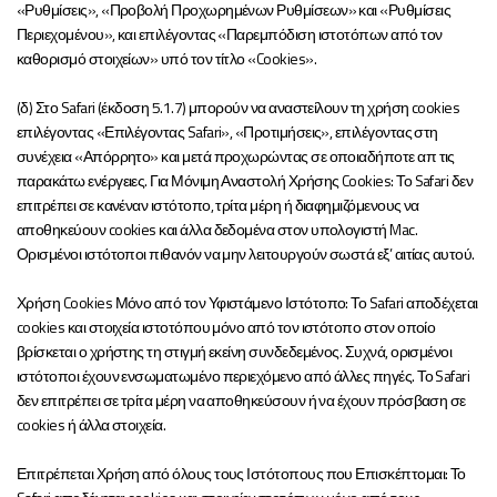
«Ρυθμίσεις», «Προβολή Προχωρημένων Ρυθμίσεων» και «Ρυθμίσεις
Περιεχομένου», και επιλέγοντας «Παρεμπόδιση ιστοτόπων από τον
καθορισμό στοιχείων» υπό τον τίτλο «Cookies».
(δ) Στο Safari (έκδοση 5.1.7) μπορούν να αναστείλουν τη χρήση cookies
επιλέγοντας «Επιλέγοντας Safari», «Προτιμήσεις», επιλέγοντας στη
συνέχεια «Απόρρητο» και μετά προχωρώντας σε οποιαδήποτε απ τις
παρακάτω ενέργειες. Για Μόνιμη Αναστολή Χρήσης Cookies: Το Safari δεν
επιτρέπει σε κανέναν ιστότοπο, τρίτα μέρη ή διαφημιζόμενους να
αποθηκεύουν cookies και άλλα δεδομένα στον υπολογιστή Mac.
Ορισμένοι ιστότοποι πιθανόν να μην λειτουργούν σωστά εξ’ αιτίας αυτού.
Χρήση Cookies Μόνο από τον Υφιστάμενο Ιστότοπο: Το Safari αποδέχεται
cookies και στοιχεία ιστοτόπου μόνο από τον ιστότοπο στον οποίο
βρίσκεται ο χρήστης τη στιγμή εκείνη συνδεδεμένος. Συχνά, ορισμένοι
ιστότοποι έχουν ενσωματωμένο περιεχόμενο από άλλες πηγές. Το Safari
δεν επιτρέπει σε τρίτα μέρη να αποθηκεύσουν ή να έχουν πρόσβαση σε
cookies ή άλλα στοιχεία.
Επιτρέπεται Χρήση από όλους τους Ιστότοπους που Επισκέπτομαι: Το