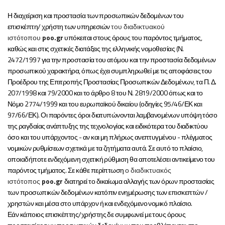
Η διαχείριση και προστασία των προσωπικών δεδομένων του
επισκέπτη/ χρήστη των υπηρεσιών
του
διαδικτυακού
ιστότοπου
poo
.
gr
υπόκειται στους όρους του παρόντος τμήματος,
καθώς και στις σχετικές διατάξεις της ελληνικής νομοθεσίας (Ν.
2472/1997 για την προστασία του ατόμου και την προστασία δεδομένων
προσωπικού χαρακτήρα, όπως έχει συμπληρωθεί με τις αποφάσεις του
Προέδρου της Επιτροπής Προστασίας Προσωπικών Δεδομένων, τα Π. Δ.
207/1998 και 79/2000 και το άρθρο 8 του Ν. 2819/2000 όπως και το
Νόμο 2774/1999 και του ευρωπαϊκού δικαίου (οδηγίες 95/46/ΕΚ και
97/66/ΕΚ). Οι παρόντες όροι διατυπώνονται λαμβανομένων υπόψη τόσο
της ραγδαίας ανάπτυξης της τεχνολογίας και ειδικότερα του διαδικτύου
όσο και του υπάρχοντος - αν και μη πλήρως ανεπτυγμένου - πλέγματος
νομικών ρυθμίσεων σχετικά με τα ζητήματα αυτά. Σε αυτό το πλαίσιο,
οποιαδήποτε ενδεχόμενη σχετική ρύθμιση θα αποτελέσει αντικείμενο του
παρόντος τμήματος. Σε κάθε περίπτωση
ο
διαδικτυακός
ιστότοπος
poo
.
gr
διατηρεί το δικαίωμα αλλαγής των όρων προστασίας
των προσωπικών δεδομένων κατόπιν ενημέρωσης των επισκεπτών /
χρηστών και μέσα στο υπάρχον ή και ενδεχόμενο νομικό πλαίσιο.
Εάν κάποιος επισκέπτης/χρήστης δε συμφωνεί με τους όρους