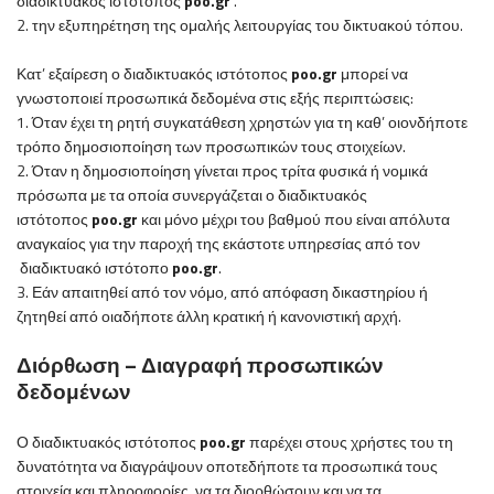
διαδικτυακός ιστότοπος
poo
.
gr
.
2. την εξυπηρέτηση της ομαλής λειτουργίας του δικτυακού τόπου.
Κατ’ εξαίρεση ο
διαδικτυακός ιστότοπος
poo
.
gr
μπορεί να
γνωστοποιεί προσωπικά δεδομένα στις εξής περιπτώσεις:
1. Όταν έχει τη ρητή συγκατάθεση χρηστών για τη καθ’ οιονδήποτε
τρόπο δημοσιοποίηση των προσωπικών τους στοιχείων.
2. Όταν η δημοσιοποίηση γίνεται προς τρίτα φυσικά ή νομικά
πρόσωπα με τα οποία συνεργάζεται ο
διαδικτυακός
ιστότοπος
poo
.
gr
και μόνο μέχρι του βαθμού που είναι απόλυτα
αναγκαίος για την παροχή της εκάστοτε υπηρεσίας από τον
διαδικτυακό ιστότοπο
poo
.
gr
.
3. Εάν απαιτηθεί από τον νόμο, από απόφαση δικαστηρίου ή
ζητηθεί από οιαδήποτε άλλη κρατική ή κανονιστική αρχή.
Διόρθωση – Διαγραφή προσωπικών
δεδομένων
Ο
διαδικτυακός ιστότοπος
poo
.
gr
παρέχει στους χρήστες του τη
δυνατότητα να διαγράψουν οποτεδήποτε τα προσωπικά τους
στοιχεία και πληροφορίες, να τα διορθώσουν και να τα