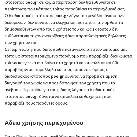
ιστότοπος
poo
.
gr
σε καμία περίπτωση δεν θα ευθύνεται σε
περίπτωση που κάποιος τρίτος παραβιάσει το περιεχόμενό σας.
Ο
διαδικτυακός ιστότοπος
poo
.
gr
λόγω του μεγάλου όγκου των
δεδομένων, δεν δύναται να ελέγχει και πιστοποιεί την ορθότητα
δημοσιευθέντων από τους χρήστες του και ως εκ τούτου δεν
ευθύνεται για τυχόν ανακρίβειες ή/και παραπλανητικές δηλώσεις
των χρηστών του.
Σε περίπτωση, που διατυπωθεί καταγγελία ότι στον δικτυακό μας
τόπο υφίσταται περιεχόμενο παράνομο που παραβιάζει δικαιώματα
τρίτων και γενικά αντιβαίνει στα χρηστά και συναλλακτικά ήθη
παραβιάζοντας παράλληλα και τους παρόντες όρους, ο
διαδικτυακός ιστότοπος
poo
.
gr
δύναται να προβεί σε άμεση
διαγραφή του χωρίς να προειδοποιήσει τον χρήστη που το
ανέβασε. Περεταίρω για τους ίδιους λόγους ο
διαδικτυακός
ιστότοπος
poo
.
gr
δύναται να αποκλείει κάθε χρήστη που
παραβιάζει τους παρόντες όρους.
Άδεια χρήσης περιεχομένου
Για το Περιεχόμενο που ανεβάζετε και δημοσιεύετε, εκχωρείτε
στον