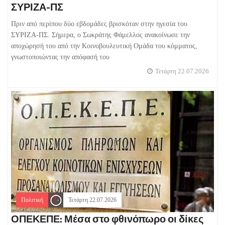
ΣΥΡΙΖΑ-ΠΣ
Πριν από περίπου δύο εβδομάδες βρισκόταν στην ηγεσία του
ΣΥΡΙΖΑ-ΠΣ. Σήμερα, ο Σωκράτης Φάμελλος ανακοίνωσε την
αποχώρησή του από την Κοινοβουλευτική Ομάδα του κόμματος,
γνωστοποιώντας την απόφασή του
Τετάρτη 22.07.2026
Πολιτική
Τετάρτη 22.07.2026
ΟΠΕΚΕΠΕ: Μέσα στο φθινόπωρο οι δίκες