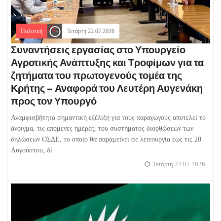
Πολιτική
Τετάρτη 22.07.2026
Συναντήσεις εργασίας στο Υπουργείο
Αγροτικής Ανάπτυξης και Τροφίμων για τα
ζητήματα του πρωτογενούς τομέα της
Κρήτης – Αναφορά του Λευτέρη Αυγενάκη
προς τον Υπουργό
Αναμφισβήτητα σημαντική εξέλιξη για τους παραγωγούς αποτελεί το
άνοιγμα, τις επόμενες ημέρες, του συστήματος διορθώσεων των
δηλώσεων ΟΣΔΕ, το οποίο θα παραμείνει σε λειτουργία έως τις 20
Αυγούστου, δί
Τετάρτη 22.07.2026