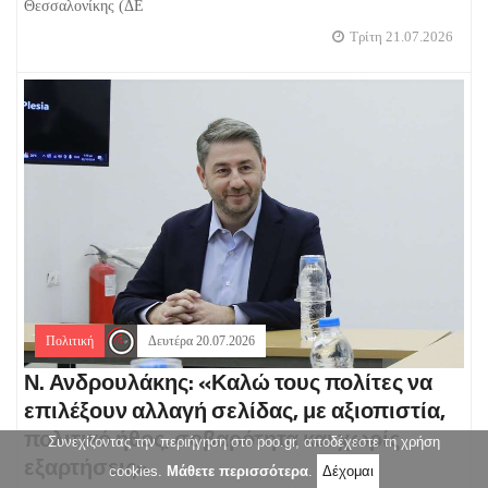
Θεσσαλονίκης (ΔΕ
Τρίτη 21.07.2026
Πολιτική
Δευτέρα 20.07.2026
Ν. Ανδρουλάκης: «Καλώ τους πολίτες να
επιλέξουν αλλαγή σελίδας, με αξιοπιστία,
πολιτικό ήθος, σοβαρότητα και χωρίς
Συνεχίζοντας την περιήγηση στο poo.gr, αποδέχεστε τη χρήση
εξαρτήσεις»
cookies.
Μάθετε περισσότερα
.