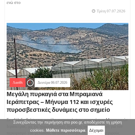
ενώ στο
Τρίτη 07.07.2026
Λασίθι
Δευτέρα 06.07.2026
Μεγάλη πυρκαγιά στα Μπραμιανά
Ιεράπετρας – Μήνυμα 112 και ισχυρές
πυροσβεστικές δυνάμεις στο σημείο
Σε εξέλιξη βρίσκεται μεγάλη πυρκαγιά στην περιοχή των Μπραμιανών
Συνεχίζοντας την περιήγηση στο poo.gr, αποδέχεστε τη χρήση
Ιεράπετρας, με τις πυροσβεστικές δυνάμεις να δίνουν μάχη για τον
cookies.
Μάθετε περισσότερα
.
περιορισμό του μετώπου, το οποίο ενισχύεται από τους ισχυρούς