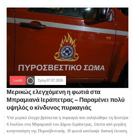
Λασίθι
Τρίτη 07.07.2026
Μερικώς ελεγχόμενη η φωτιά στα
Μπραμιανά Ιεράπετρας – Παραμένει πολύ
υψηλός ο κίνδυνος πυρκαγιάς
Υπό μερικό έλεγχο βρίσκεται η πυρκαγιά που εκδηλώθηκε τη Δευτέρα
6 Ιουλίου στα Μπραμιανά του Δήμου Ιεράπετρας, έπειτα από μεγάλη
κινητοποίηση της Πυροσβεστικής. Η φωτιά κατέκαψε δασική έκταση,