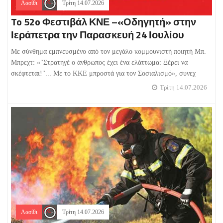
Λασίθι
Τρίτη 14.07.2026
To 52o Φεστιβάλ ΚΝΕ –«Οδηγητή» στην
Ιεράπετρα την Παρασκευή 24 Ιουλίου
Με σύνθημα εμπνευσμένο από τον μεγάλο κομμουνιστή ποιητή Μπ.
Μπρεχτ: «"Στρατηγέ ο άνθρωπος έχει ένα ελάττωμα: Ξέρει να
σκέφτεται!"... Με το ΚΚΕ μπροστά για τον Σοσιαλισμό», συνεχ
Τρίτη 14.07.2026
Λασίθι
Τρίτη 14.07.2026