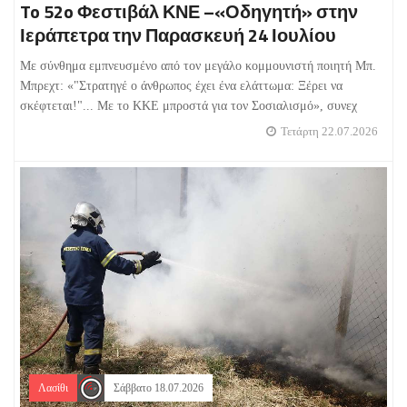
To 52o Φεστιβάλ ΚΝΕ –«Οδηγητή» στην
Ιεράπετρα την Παρασκευή 24 Ιουλίου
Με σύνθημα εμπνευσμένο από τον μεγάλο κομμουνιστή ποιητή Μπ.
Μπρεχτ: «"Στρατηγέ ο άνθρωπος έχει ένα ελάττωμα: Ξέρει να
σκέφτεται!"... Με το ΚΚΕ μπροστά για τον Σοσιαλισμό», συνεχ
Τετάρτη 22.07.2026
Λασίθι
Σάββατο 18.07.2026