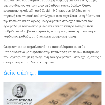
εισαχθεί στο νοσοκομείο με σοβαρή λοίμωξη Covid-19 στις αρχές
της πανδημίας και πριν από τη διάθεση των εμβολίων. Όπως
εντόπισαν, η λοίμωξη από Covid-19 δημιουργεί βλάβες στην
περιοχή του εγκεφαλικού στελέχους που σχετίζεται με τη δύσπνοια,
την κόπωση και το άγχος. Το εγκεφαλικό στέλεχος συνδέει τον
εγκέφαλο με τον νωτιαίο μυελό και είναι το κέντρο ελέγχου που
ρυθμίζει πολλές βασικές ζωτικές λειτουργίες, όπως η αναπνοή, ο
καρδιακός ρυθμός, ο πόνος και η αρτηριακή πίεση.
Οι ερευνητές επισημαίνουν ότι τα αποτελέσματα αυτά θα
μπορούσαν να βοηθήσουν στην κατανόηση και άλλων παθήσεων
που σχετίζονται με τη φλεγμονή του εγκεφαλικού στελέχους, όπως η
σκλήρυνση κατά πλάκας και η άνοια.
Δεiτε επiσης...