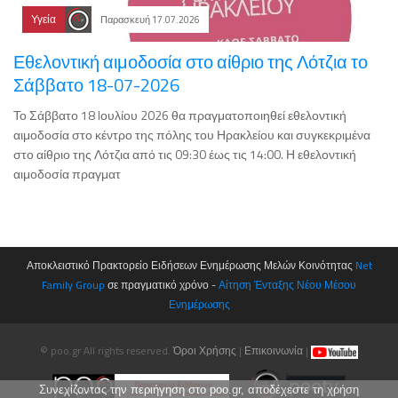
Υγεία
Παρασκευή 17.07.2026
Εθελοντική αιμοδοσία στο αίθριο της Λότζια το
Σάββατο 18-07-2026
Το Σάββατο 18 Iουλίου 2026 θα πραγματοποιηθεί εθελοντική
αιμοδοσία στο κέντρο της πόλης του Ηρακλείου και συγκεκριμένα
στο αίθριο της Λότζια από τις 09:30 έως τις 14:00. Η εθελοντική
αιμοδοσία πραγματ
Αποκλειστικό Πρακτορείο Ειδήσεων Ενημέρωσης Μελών Κοινότητας
Net
Family Group
σε πραγματικό χρόνο -
Αίτηση Ένταξης Νέου Μέσου
Ενημέρωσης
© poo.gr All rights reserved.
Όροι Χρήσης
|
Επικοινωνία
|
Συνεχίζοντας την περιήγηση στο poo.gr, αποδέχεστε τη χρήση