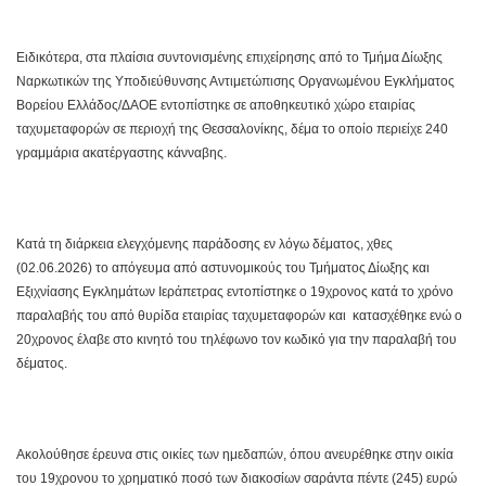
Ειδικότερα, στα πλαίσια συντονισμένης επιχείρησης από το Τμήμα Δίωξης
Ναρκωτικών της Υποδιεύθυνσης Αντιμετώπισης Οργανωμένου Εγκλήματος
Βορείου Ελλάδος/ΔΑΟΕ εντοπίστηκε σε αποθηκευτικό χώρο εταιρίας
ταχυμεταφορών σε περιοχή της Θεσσαλονίκης, δέμα το οποίο περιείχε 240
γραμμάρια ακατέργαστης κάνναβης.
Κατά τη διάρκεια ελεγχόμενης παράδοσης εν λόγω δέματος, χθες
(02.06.2026) το απόγευμα από αστυνομικούς του Τμήματος Δίωξης και
Εξιχνίασης Εγκλημάτων Ιεράπετρας εντοπίστηκε ο 19χρονος κατά το χρόνο
παραλαβής του από θυρίδα εταιρίας ταχυμεταφορών και κατασχέθηκε ενώ ο
20χρονος έλαβε στο κινητό του τηλέφωνο τον κωδικό για την παραλαβή του
δέματος.
Ακολούθησε έρευνα στις οικίες των ημεδαπών, όπου ανευρέθηκε στην οικία
του 19χρονου το χρηματικό ποσό των διακοσίων σαράντα πέντε (245) ευρώ