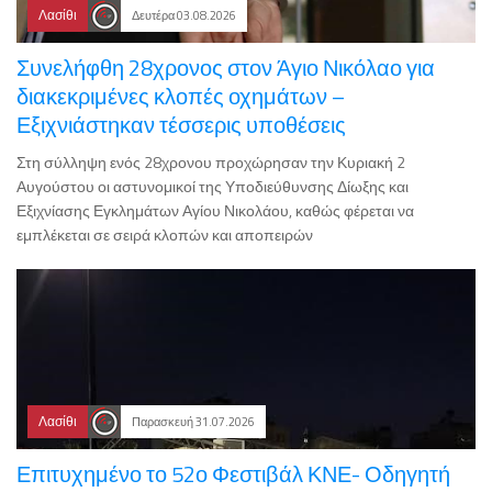
Λασίθι
Δευτέρα 03.08.2026
Συνελήφθη 28χρονος στον Άγιο Νικόλαο για
διακεκριμένες κλοπές οχημάτων –
Εξιχνιάστηκαν τέσσερις υποθέσεις
Στη σύλληψη ενός 28χρονου προχώρησαν την Κυριακή 2
Αυγούστου οι αστυνομικοί της Υποδιεύθυνσης Δίωξης και
Εξιχνίασης Εγκλημάτων Αγίου Νικολάου, καθώς φέρεται να
εμπλέκεται σε σειρά κλοπών και αποπειρών
Λασίθι
Παρασκευή 31.07.2026
Επιτυχημένο το 52ο Φεστιβάλ ΚΝΕ- Οδηγητή