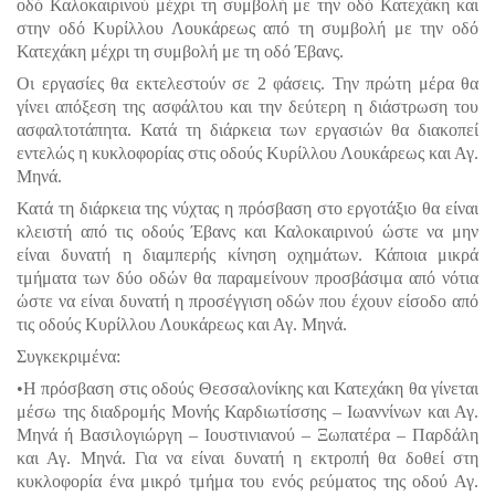
οδό Καλοκαιρινού μέχρι τη συμβολή με την οδό Κατεχάκη και
στην οδό Κυρίλλου Λουκάρεως από τη συμβολή με την οδό
Κατεχάκη μέχρι τη συμβολή με τη οδό Έβανς.
Οι εργασίες θα εκτελεστούν σε 2 φάσεις. Την πρώτη μέρα θα
γίνει απόξεση της ασφάλτου και την δεύτερη η διάστρωση του
ασφαλτοτάπητα. Κατά τη διάρκεια των εργασιών θα διακοπεί
εντελώς η κυκλοφορίας στις οδούς Κυρίλλου Λουκάρεως και Αγ.
Μηνά.
Κατά τη διάρκεια της νύχτας η πρόσβαση στο εργοτάξιο θα είναι
κλειστή από τις οδούς Έβανς και Καλοκαιρινού ώστε να μην
είναι δυνατή η διαμπερής κίνηση οχημάτων. Κάποια μικρά
τμήματα των δύο οδών θα παραμείνουν προσβάσιμα από νότια
ώστε να είναι δυνατή η προσέγγιση οδών που έχουν είσοδο από
τις οδούς Κυρίλλου Λουκάρεως και Αγ. Μηνά.
Συγκεκριμένα:
•Η πρόσβαση στις οδούς Θεσσαλονίκης και Κατεχάκη θα γίνεται
μέσω της διαδρομής Μονής Καρδιωτίσσης – Ιωαννίνων και Αγ.
Μηνά ή Βασιλογιώργη – Ιουστινιανού – Ξωπατέρα – Παρδάλη
και Αγ. Μηνά. Για να είναι δυνατή η εκτροπή θα δοθεί στη
κυκλοφορία ένα μικρό τμήμα του ενός ρεύματος της οδού Αγ.