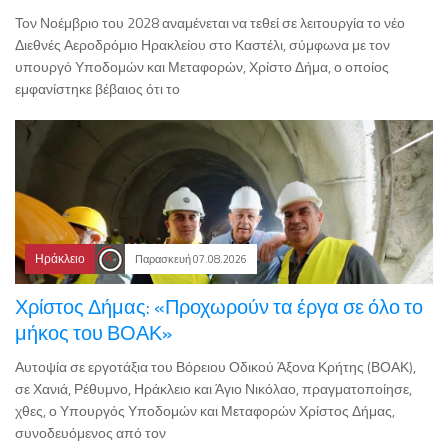
Τον Νοέμβριο του 2028 αναμένεται να τεθεί σε λειτουργία το νέο
Διεθνές Αεροδρόμιο Ηρακλείου στο Καστέλι, σύμφωνα με τον
υπουργό Υποδομών και Μεταφορών, Χρίστο Δήμα, ο οποίος
εμφανίστηκε βέβαιος ότι το
Ηράκλειο
Παρασκευή 07.08.2026
Χρίστος Δήμας: «Προχωρούν τα έργα σε όλο το
μήκος του ΒΟΑΚ»
Αυτοψία σε εργοτάξια του Βόρειου Οδικού Άξονα Κρήτης (ΒΟΑΚ),
σε Χανιά, Ρέθυμνο, Ηράκλειο και Άγιο Νικόλαο, πραγματοποίησε,
χθες, ο Υπουργός Υποδομών και Μεταφορών Χρίστος Δήμας,
συνοδευόμενος από τον