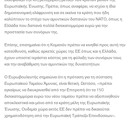
Ευρωπαϊκής Ένωσης. Πρέπει, όπως αναφέρει, να ισχύει η ίδια
δημοσιονομική ελάφρυνση και σε εκείνα τα κράτη που ήδη
καλύπτουν το στόχο των αμυντικών δαπανών του ΝΑΤΟ, όπως η
Ελλάδα που δαπανά πολλά δισεκατομμύρια ευρώ για την
προστασία των συνόρων της.
Επίσης, επισημαίνει ότι η Κομισιόν πρέπει να κινηθεί προς αυτή την
κατεύθυνση, καθώς αρκετές χώρες της ΕΕ όπως και η Ελλάδα,
έχουν υποστεί τεράστιο κόστος για τη φύλαξη των συνόρων τους
και την αναβάθμιση των αμυντικών της δυνατοτήτων.
Ο Ευρωβουλευτής σημειώνει ότι η πρόταση για τη σύσταση
Ευρωπαϊκού Ταμείου Άμυνας, είναι θετική. Ωστόσο, «πρέπει
εγκαίρως να διευκρινισθεί από την Επιτροπή ότι τα 150
δισεκατομμύρια ευρώ του νέου ταμείου πρέπει να αξιοποιηθούν
αποκλειστικά και μόνο από τα κράτη μέλη της Ευρωπαϊκής
Ένωσης. Ουδεμία χώρα εκτός ΕΕ δεν πρέπει να δικαιούται
χρηματοδότηση από την Ευρωπαϊκή Τράπεζα Επενδύσεων».