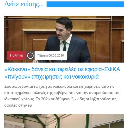
Δεiτε επiσης...
Πολιτική
Πέμπτη 06.08.2026
«Κόκκινα» δάνεια και οφειλές σε εφορία-ΕΦΚΑ
«πνίγουν» επιχειρήσεις και νοικοκυριά
Συσσωρεύονται τα χρέη σε νοικοκυριά και επιχειρήσεις από τις
αποτυχημένες επιλογές της κυβέρνησης για την αντιμετώπιση του
ιδιωτικού χρέους. Το 2025 αυξήθηκαν 3,77 δις οι ληξιπρόθεσμες
οφειλές στην εφ