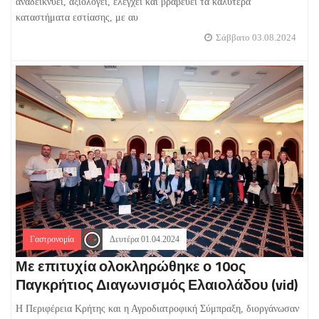
αναδεικνύει, αξιολογεί, ελέγχει και βραβεύει τα καλύτερα
καταστήματα εστίασης, με αυ
Σάββατο 03.08.2024
Γαστρονομία
Δευτέρα 01.04.2024
Με επιτυχία ολοκληρώθηκε ο 10ος
Παγκρήτιος Διαγωνισμός Ελαιολάδου (vid)
Η Περιφέρεια Κρήτης και η Αγροδιατροφική Σύμπραξη, διοργάνωσαν