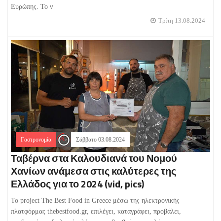
Ευρώπης. Το ν
Τρίτη 13.08.2024
Γαστρονομία
Σάββατο 03.08.2024
Ταβέρνα στα Καλουδιανά του Νομού
Χανίων ανάμεσα στις καλύτερες της
Ελλάδος για το 2024 (vid, pics)
Το project The Best Food in Greece μέσω της ηλεκτρονικής
πλατφόρμας thebestfood.gr, επιλέγει, καταγράφει, προβάλει,