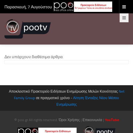
Παρασκευή, 7 Αυγούστου 2026
Δεν υπάρχουν διαθέσιμα άρθρα
Αποκλειστικό Πρακτορείο Ειδήσεων Ενημέρωσης Μελών Κοινότητας
Net
Family Group
σε πραγματικό χρόνο -
Αίτηση Ένταξης Νέου Μέσου
Ενημέρωσης
© poo.gr All rights reserved.
Όροι Χρήσης
|
Επικοινωνία
|
YouΤube