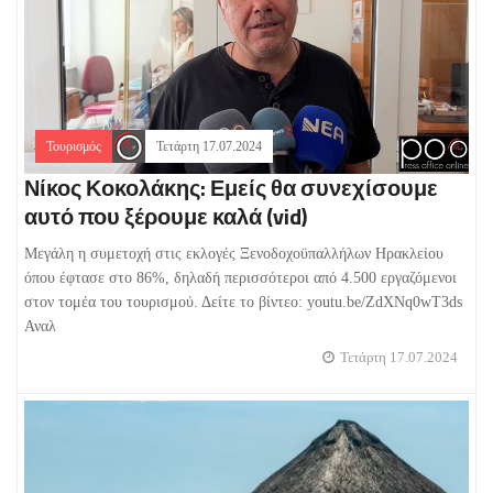
Τουρισμός
Τετάρτη 17.07.2024
Νίκος Κοκολάκης: Εμείς θα συνεχίσουμε
αυτό που ξέρουμε καλά (vid)
Μεγάλη η συμετοχή στις εκλογές Ξενοδοχοϋπαλλήλων Ηρακλείου
όπου έφτασε στο 86%, δηλαδή περισσότεροι από 4.500 εργαζόμενοι
στον τομέα του τουρισμού. Δείτε το βίντεο: youtu.be/ZdXNq0wT3ds
Αναλ
Τετάρτη 17.07.2024