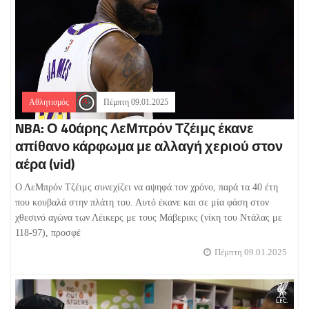
Αθλητισμός
Πέμπτη 09.01.2025
NBA: Ο 40άρης ΛεΜπρόν Τζέιμς έκανε
απίθανο κάρφωμα με αλλαγή χεριού στον
αέρα (vid)
Ο ΛεΜπρόν Τζέιμς συνεχίζει να αψηφά τον χρόνο, παρά τα 40 έτη
που κουβαλά στην πλάτη του. Αυτό έκανε και σε μία φάση στον
χθεσινό αγώνα των Λέικερς με τους Μάβερικς (νίκη του Ντάλας με
118-97), προσφέ
Πέμπτη 09.01.2025