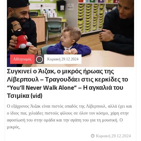
Αθλητισμός
Κυριακή 29.12.2024
Συγκινεί ο Άιζακ, ο μικρός ήρωας της
Λίβερπουλ – Τραγουδάει στις κερκίδες το
“You’ll Never Walk Alone” – Η αγκαλιά του
Τσιμίκα (vid)
Ο εξάχρονος Άιζακ είναι πιστός οπαδός της Λίβερπουλ, αλλά έχει και
ο ίδιος πια, χιλιάδες πιστούς φίλους σε όλον τον κόσμο, χάρη στην
αφοσίωσή του στην ομάδα και την αγάπη του για τη μουσική. Ο
μικρός,
Κυριακή 29.12.2024