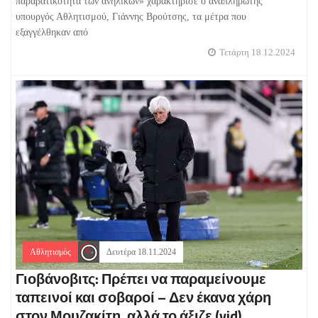
παραβατικότητα των ανηλίκων» χαρακτήρισε ο αναπληρωτής
υπουργός Αθλητισμού, Γιάννης Βρούτσης, τα μέτρα που
εξαγγέλθηκαν από
Τετάρτη 18.12.2024
Αθλητισμός
Δευτέρα 18.11.2024
Γιοβάνοβιτς: Πρέπει να παραμείνουμε
ταπεινοί και σοβαροί – Δεν έκανα χάρη
στον Μουζακίτη, αλλά το άξιζε (vid)