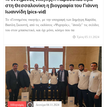
στη Θεσσαλονίκη η βιογραφία του Γιάννη
Ιωαννίδη (pics-vid)
Το «Γεννημένος νικητής», με την υπογραφή των Δημήτρη Καρύδα,
Βασίλη Σκουντή, από τις εκδόσεις «Ψυχογιός», ''άνοιξε'' τις σελίδες
του στον μπασκετικό, και όχι μόνο, κόσμο που πα
Τρίτη 05.11.2024
Αθλητισμός
Δευτέρα 04.11.2024