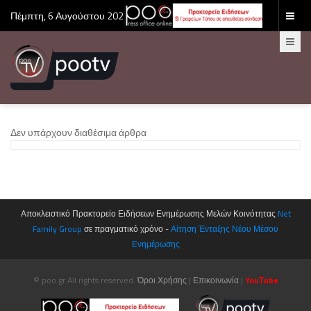
Πέμπτη, 6 Αυγούστου 2026
Δεν υπάρχουν διαθέσιμα άρθρα
Αποκλειστικό Πρακτορείο Ειδήσεων Ενημέρωσης Μελών Κοινότητας
Net
Family Group
σε πραγματικό χρόνο -
Αίτηση Ένταξης Νέου Μέσου
Ενημέρωσης
© poo.gr All rights reserved.
Όροι Χρήσης
|
Επικοινωνία
|
YouΤube