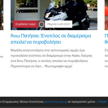
Συμβαίνει τώρα
Πέμπτη 14.09.2023
Άνω Πατήσια: Ένοπλος σε διαμέρισμα
Π
απειλεί να πυροβολήσει
θ
Μεγάλη κινητοποίηση στις αστυνομικές αρχές έχει
Στ
προκαλέσει ένοπλος σε διαμέρισμα στην Αγίας Λαύρας
π
ιου
στα Άνω Πατήσια, ο οποίος απειλεί να πυροβολήσει.
πι
Περισσότερα σε λίγο… Φωτογραφία αρχεί
πο
ων Ενημέρωσης Μελών Κοινότητας
Net Family Group
σε πραγματικό χρόνο -
Αίτηση