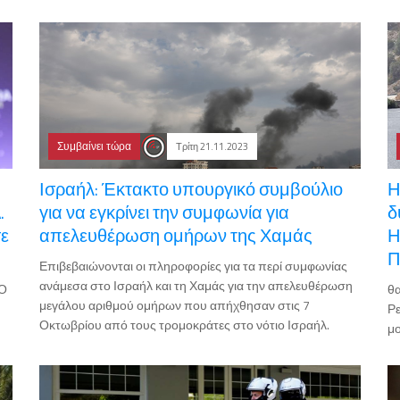
Συμβαίνει τώρα
Τρίτη 21.11.2023
Ισραήλ: Έκτακτο υπουργικό συμβούλιο
Η
.
για να εγκρίνει την συμφωνία για
δ
σε
απελευθέρωση ομήρων της Χαμάς
Η
Π
Επιβεβαιώνονται οι πληροφορίες για τα περί συμφωνίας
ανάμεσα στο Ισραήλ και τη Χαμάς για την απελευθέρωση
>Ο
θα
μεγάλου αριθμού ομήρων που απήχθησαν στις 7
Ρε
Οκτωβρίου από τους τρομοκράτες στο νότιο Ισραήλ.
μο