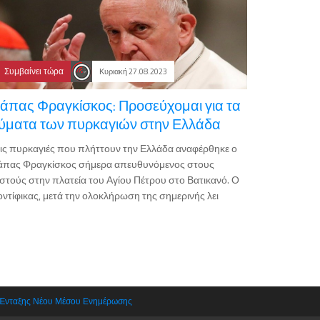
Συμβαίνει τώρα
Κυριακή 27.08.2023
άπας Φραγκίσκος: Προσεύχομαι για τα
ύματα των πυρκαγιών στην Ελλάδα
ις πυρκαγιές που πλήττουν την Ελλάδα αναφέρθηκε ο
άπας Φραγκίσκος σήμερα απευθυνόμενος στους
στούς στην πλατεία του Αγίου Πέτρου στο Βατικανό. Ο
ντίφικας, μετά την ολοκλήρωση της σημερινής λει
 Ένταξης Νέου Μέσου Ενημέρωσης