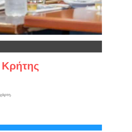
ς Κρήτης
χάρτη.