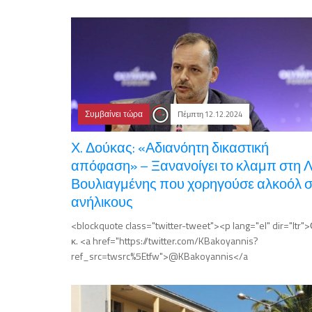
Συμβαίνει τώρα
Πέμπτη 12.12.2024
Χ. Δούκας: «Αδιανόητη δικαστική
απόφαση» – Ξανανοίγει το κλαμπ στη Λ
Βουλιαγμένης που χορηγούσε αλκοόλ 
ανήλικους
<blockquote class="twitter-tweet"><p lang="el" dir="ltr"
κ. <a href="https://twitter.com/KBakoyannis?
ref_src=twsrc%5Etfw">@KBakoyannis</a