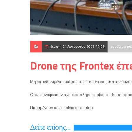
Πέμπτη 24 Αυγούστου 2023 17:23
Συμβαίνει τώ
Drone της Frontex έ
Μη επανδρωμένο σκάφος της Frontex έπεσε στην θάλασ
Όπως αναφέρουν σχετικές πληροφορίες, το drone παρου
Παραμένουν αδιευκρίνιστα τα αίτια.
Δεiτε επiσης...