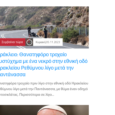
Συμβαίνει τώρα
Κυριακή 05.11.2023
ράκλειο: Θανατηφόρο τροχαίο
υστύχημα με ένα νεκρό στην εθνική οδό
ρακλείου Ρεθύμνου λίγο μετά την
αντάνασσα
νατηφόρα τροχαίο πριν λίγο στην εθνική οδό Ηρακλείου
θύμνου λίγο μετά την Παντάνασσα, με θύμα έναν οδηγό
τοσικλέτας. Περισσότερα σε λίγο...