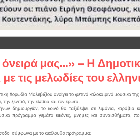
 όνειρά μας…» – Η Δημοτι
ι με τις μελωδίες του ελλη
ική Χορωδία Μαλεβιζίου ανοίγει το φετινό καλοκαιρινό μουσικό της 
την ξενιτιά, την ελπίδα και τον έρωτα.
ων δημιουργών, το κοινό θα ταξιδέψει σε λιμάνια, καράβια κα
σικό πρόγραμμα γεμάτο εικόνες, μνήμες και συναισθήματα, που
ίσοδο, σύμφωνα με το ακόλουθο πρόγραμμα: