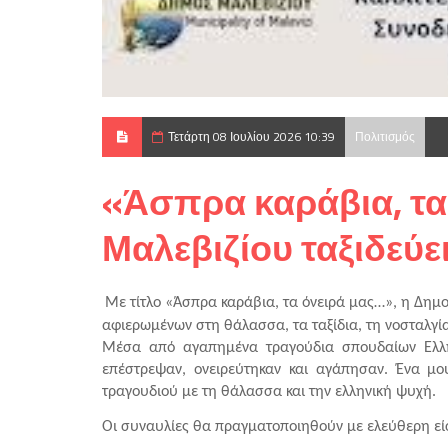
Τετάρτη 08 Ιουλίου 2026 10:39
Πολιτισμός
«Άσπρα καράβια, τα
Μαλεβιζίου ταξιδεύε
Με τίτλο «Άσπρα καράβια, τα όνειρά μας…», η Δημοτ
αφιερωμένων στη θάλασσα, τα ταξίδια, τη νοσταλγία, 
Μέσα από αγαπημένα τραγούδια σπουδαίων Ελλήν
επέστρεψαν, ονειρεύτηκαν και αγάπησαν. Ένα μου
τραγουδιού με τη θάλασσα και την ελληνική ψυχή.
Οι συναυλίες θα πραγματοποιηθούν με ελεύθερη ε