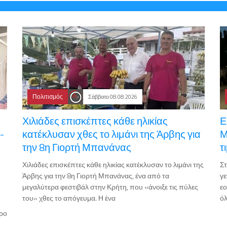
Πολιτισμός
Σάββατο 08.08.2026
Χιλιάδες επισκέπτες κάθε ηλικίας
Ε
-
κατέκλυσαν χθες το λιμάνι της Άρβης για
Μ
την 8η Γιορτή Μπανάνας
τ
Χιλιάδες επισκέπτες κάθε ηλικίας κατέκλυσαν το λιμάνι της
Στ
Άρβης για την 8η Γιορτή Μπανάνας, ένα από τα
γε
μεγαλύτερα φεστιβάλ στην Κρήτη, που «άνοιξε τις πύλες
εο
του» χθες το απόγευμα. Η ένα
όλ
τρο