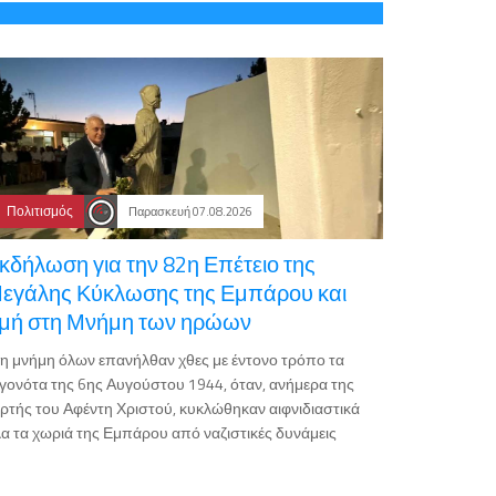
Πολιτισμός
Παρασκευή 07.08.2026
κδήλωση για την 82η Επέτειο της
εγάλης Κύκλωσης της Εμπάρου και
ιμή στη Μνήμη των ηρώων
η μνήμη όλων επανήλθαν χθες με έντονο τρόπο τα
γονότα της 6ης Αυγούστου 1944, όταν, ανήμερα της
ρτής του Αφέντη Χριστού, κυκλώθηκαν αιφνιδιαστικά
α τα χωριά της Εμπάρου από ναζιστικές δυνάμεις