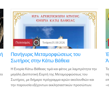
Πολιτισμός
Τετάρτη 05.08.2026
κή
Πανήγυρις Μεταμορφώσεως του
Έ
Σωτήρος στην Κάτω Βάθεια
Ά
Η Ενορία Κάτω Βάθειας τιμά και φέτος με λαμπρότητα την
Το
το
μεγάλη Δεσποτική Εορτή της Μεταμορφώσεως του
τη
Σωτήρος, με διήμερο πρόγραμμα ιερών ακολουθιών και
επ
την παρουσία εξέχοντων εκκλησιαστικών προσώπων.
«α