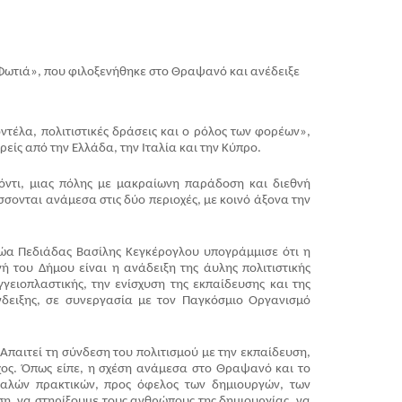
Φωτιά», που φιλοξενήθηκε στο Θραψανό και ανέδειξε 
έλα, πολιτιστικές δράσεις και ο ρόλος των φορέων», 
είς από την Ελλάδα, την Ιταλία και την Κύπρο.
ντι, μιας πόλης με μακραίωνη παράδοση και διεθνή 
ονται ανάμεσα στις δύο περιοχές, με κοινό άξονα την 
ώα Πεδιάδας Βασίλης Κεγκέρογλου υπογράμμισε ότι η 
 του Δήμου είναι η ανάδειξη της άυλης πολιτιστικής 
ειοπλαστικής, την ενίσχυση της εκπαίδευσης και της 
ειξης, σε συνεργασία με τον Παγκόσμιο Οργανισμό 
παιτεί τη σύνδεση του πολιτισμού με την εκπαίδευση, 
χος. Όπως είπε, η σχέση ανάμεσα στο Θραψανό και το 
καλών πρακτικών, προς όφελος των δημιουργών, των 
η, να στηρίξουμε τους ανθρώπους της δημιουργίας, να 