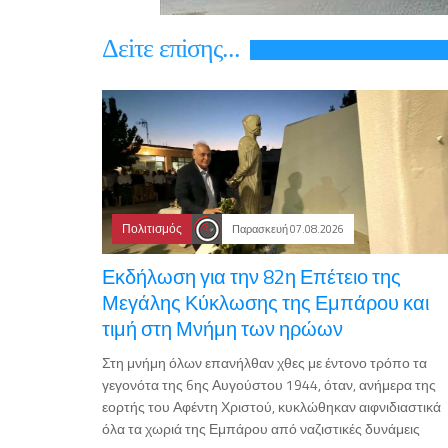
Δεiτε επiσης...
Πολιτισμός
Παρασκευή 07.08.2026
Εκδήλωση για την 82η Επέτειο της
Μεγάλης Κύκλωσης της Εμπάρου και
τιμή στη Μνήμη των ηρώων
Στη μνήμη όλων επανήλθαν χθες με έντονο τρόπο τα
γεγονότα της 6ης Αυγούστου 1944, όταν, ανήμερα της
εορτής του Αφέντη Χριστού, κυκλώθηκαν αιφνιδιαστικά
όλα τα χωριά της Εμπάρου από ναζιστικές δυνάμεις