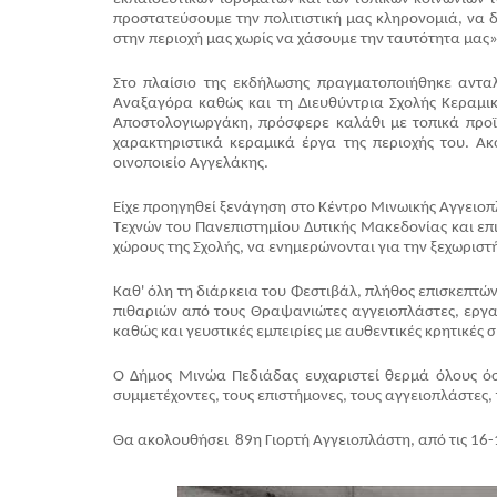
προστατεύσουμε την πολιτιστική μας κληρονομιά, να δ
στην περιοχή μας χωρίς να χάσουμε την ταυτότητα μας
Στο πλαίσιο της εκδήλωσης πραγματοποιήθηκε αντα
Αναξαγόρα καθώς και τη Διευθύντρια Σχολής Κεραμι
Αποστολογιωργάκη, πρόσφερε καλάθι με τοπικά προϊό
χαρακτηριστικά κεραμικά έργα της περιοχής του. 
οινοποιείο Αγγελάκης.
Είχε προηγηθεί ξενάγηση στο Κέντρο Μινωικής Αγγειο
Τεχνών του Πανεπιστημίου Δυτικής Μακεδονίας και επ
χώρους της Σχολής, να ενημερώνονται για την ξεχωριστ
Καθ' όλη τη διάρκεια του Φεστιβάλ, πλήθος επισκεπτώ
πιθαριών από τους Θραψανιώτες αγγειοπλάστες, εργαστ
καθώς και γευστικές εμπειρίες με αυθεντικές κρητικές
Ο Δήμος Μινώα Πεδιάδας ευχαριστεί θερμά όλους όσο
συμμετέχοντες, τους επιστήμονες, τους αγγειοπλάστες, 
Θα ακολουθήσει  89η Γιορτή Αγγειοπλάστη, από τις 16-1