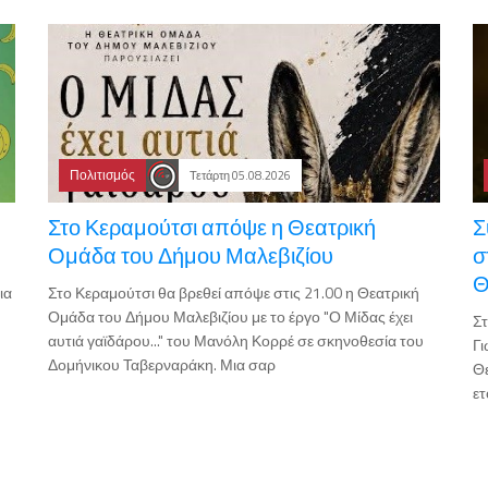
Πολιτισμός
Τετάρτη 05.08.2026
Στο Κεραμούτσι απόψε η Θεατρική
Σ
Ομάδα του Δήμου Μαλεβιζίου
σ
Θ
ια
Στο Κεραμούτσι θα βρεθεί απόψε στις 21.00 η Θεατρική
Ομάδα του Δήμου Μαλεβιζίου με το έργο "Ο Μίδας έχει
Στ
αυτιά γαϊδάρου..." του Μανόλη Κορρέ σε σκηνοθεσία του
Γι
Δομήνικου Ταβερναράκη. Μια σαρ
Θε
ετ