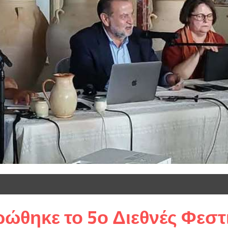
ρώθηκε το 5ο Διεθνές Φεστ