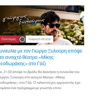
Πολιτισμός
Τετάρτη 05.08.2026
υναυλία με τον Γιώργο Ξυλούρη απόψε
το ανοιχτό θέατρο «Μίκης
εοδωράκης» στο Γάζι
ις 21.00 απόψε το βράδυ θα ξεκινήσει η συναυλία του
ώργου Ξυλούρη στο ανοιχτό θέατρο «Μίκης
οδωράκης» στο Γάζι. Ο ταλαντούχος ερμηνευτής έχει
οιμάσει ένα πρόγραμμα με γνωστές επιτυ