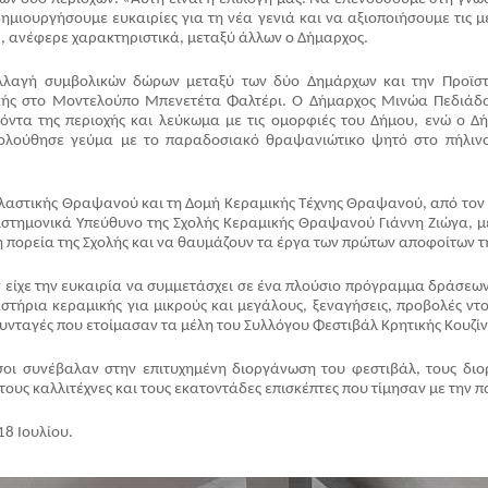
ημιουργήσουμε ευκαιρίες για τη νέα γενιά και να αξιοποιήσουμε τις 
», ανέφερε χαρακτηριστικά, μεταξύ άλλων ο Δήμαρχος.
λλαγή συμβολικών δώρων μεταξύ των δύο Δημάρχων και την Προϊστα
κής στο Μοντελούπο Μπενετέτα Φαλτέρι. Ο Δήμαρχος Μινώα Πεδιάδας
ντα της περιοχής και λεύκωμα με τις ομορφιές του Δήμου, ενώ ο Δ
Ακολούθησε γεύμα με το παραδοσιακό θραψανιώτικο ψητό στο πήλινο
πλαστικής Θραψανού και τη Δομή Κεραμικής Τέχνης Θραψανού, από τον
ιστημονικά Υπεύθυνο της Σχολής Κεραμικής Θραψανού Γιάννη Ζιώγα, με 
ή πορεία της Σχολής και να θαυμάζουν τα έργα των πρώτων αποφοίτων τ
ν είχε την ευκαιρία να συμμετάσχει σε ένα πλούσιο πρόγραμμα δράσεων,
ήρια κεραμικής για μικρούς και μεγάλους, ξεναγήσεις, προβολές ντοκι
 συνταγές που ετοίμασαν τα μέλη του Συλλόγου Φεστιβάλ Κρητικής Κουζίν
ι συνέβαλαν στην επιτυχημένη διοργάνωση του φεστιβάλ, τους διοργ
τους καλλιτέχνες και τους εκατοντάδες επισκέπτες που τίμησαν με την π
8 Ιουλίου. 