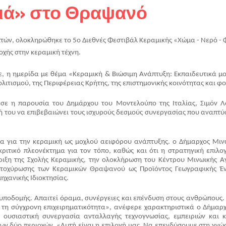
τιά» στο Θραψανό
πτών, ολοκληρώθηκε το 5ο Διεθνές Φεστιβάλ Κεραμικής «Χώμα - Νερό - 
οχής στην κεραμική τέχνη.
, η ημερίδα με θέμα «Κεραμική & Βιώσιμη Ανάπτυξη: Εκπαιδευτικά μοντ
ιτισμού, της Περιφέρειας Κρήτης, της επιστημονικής κοινότητας και φορ
εσε η παρουσία του Δημάρχου του Μοντελούπο της Ιταλίας, Σιμόν Λό
ή του να επιβεβαιώνει τους ισχυρούς δεσμούς συνεργασίας που αναπτύσσ
ρία για την κεραμική ως μοχλού αειφόρου ανάπτυξης. ο Δήμαρχος Μιν
τικό πλεονέκτημα για τον τόπο, καθώς και ότι η στρατηγική επιλογή
ξη της Σχολής Κεραμικής, την ολοκλήρωση του Κέντρου Μινωικής Αγγ
κατοχύρωσης των Κεραμικών Θραψανού ως Προϊόντος Γεωγραφικής Ένδ
ηχανικής Ιδιοκτησίας.
υποδομής. Απαιτεί όραμα, συνέργειες και επένδυση στους ανθρώπους. Α
ε τη σύγχρονη επιχειρηματικότητα», ανέφερε χαρακτηριστικά ο Δήμαρ
α ουσιαστική συνεργασία ανταλλαγής τεχνογνωσίας, εμπειριών και 
ων δύο περιοχών. «Αυτή είναι η επιλογή μας. Να επενδύσουμε στη γνώσ