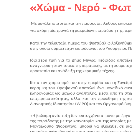
«Χώμα - Νερό - Φω
Με μεγάλη επιτυχία και την παρουσία πλήθους επισκε
για ακόμη μία χρονιά τη μακραίωνη παράδοση της περι
Κατά την τελευταία ημέρα του Φεστιβάλ φιλοξενήθηκε
στην οποία συμμετείχαν εκπρόσωποι του Υπουργείου Πολ
Ιδιαίτερη τιμή για το Δήμο Μινώα Πεδιάδας αποτέλ
αναγνώριση στον τομέα της κεραμικής, με τη συμμετοχ
προστασία και ανάδειξη της κεραμικής τέχνης.
Κατά τον χαιρετισμό του στην ημερίδα και τη Συνεδ
κεραμική του Θραψανού αποτελεί ένα μοναδικό συγκρι
κληρονομιάς ως μοχλού ανάπτυξης, μέσα από τη στήρι
επιχειρηματικότητας, αλλά και την προώθηση της 
Διανοητικής Ιδιοκτησίας (WIPO) και τον Οργανισμό Βιομ
«Η βιώσιμη ανάπτυξη δεν επιτυγχάνεται μόνο με έργα 
της παράδοσης με την καινοτομία και της ιστορίας μ
Μοντελούπο Φιορεντίνο, μπορεί να εξελιχθεί σε μι
εκπαιδευτικών ιδρυμάτων και των τοπικών κοινωνιών τ