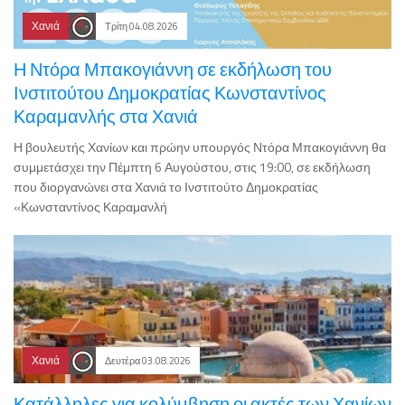
Χανιά
Τρίτη 04.08.2026
Η Ντόρα Μπακογιάννη σε εκδήλωση του
Ινστιτούτου Δημοκρατίας Κωνσταντίνος
Καραμανλής στα Χανιά
Η βουλευτής Χανίων και πρώην υπουργός Ντόρα Μπακογιάννη θα
συμμετάσχει την Πέμπτη 6 Αυγούστου, στις 19:00, σε εκδήλωση
που διοργανώνει στα Χανιά το Ινστιτούτο Δημοκρατίας
«Κωνσταντίνος Καραμανλή
Χανιά
Δευτέρα 03.08.2026
Κατάλληλες για κολύμβηση οι ακτές των Χανίων