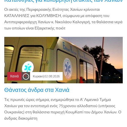
Οι ακτές της Περιφερειακής Ενότητας Χανίων κρίνονται
ΚΑΤΑΛΛΗΛΕΣ για ΚΟΛΥΜΒΗΣΗ, σύμφωνα με απόφαση του
Αντιπεριφερειάρχη Χανίων κ. Νικολάου Καλογερή, τα θαλάσσια νερά
των οποίων είναι Εξαιρετικής ποιότ
Χανιά
Κυριακή 02.08.2026
Θάνατος άνδρα στα Χανιά
Τις πρωινές ώρες σήμερα, ενημερώθηκε το Α’ Λιμενικό Τμήμα
Χανίων για τον εντοπισμό ενός 75χρονου αλλοδαπού (υπήκοος
Ουκρανίας) στη θαλάσσια περιοχή ΚουμΚαπί του Δήμου Χανίων. Ο
άνδρας διακομίστη