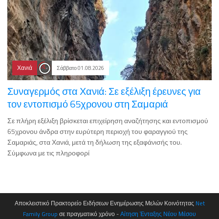
Χανιά
Σάββατο 01.08.2026
Συναγερμός στα Χανιά: Σε εξέλιξη έρευνες για
τον εντοπισμό 65χρονου στη Σαμαριά
Σε πλήρη εξέλιξη βρίσκεται επιχείρηση αναζήτησης και εντοπισμού
65χρονου άνδρα στην ευρύτερη περιοχή του φαραγγιού της
Σαμαριάς, στα Χανιά, μετά τη δήλωση της εξαφάνισής του.
Σύμφωνα με τις πληροφορί
Αποκλειστικό Πρακτορείο Ειδήσεων Ενημέρωσης Μελών Κοινότητας
Net
Family Group
σε πραγματικό χρόνο -
Αίτηση Ένταξης Νέου Μέσου