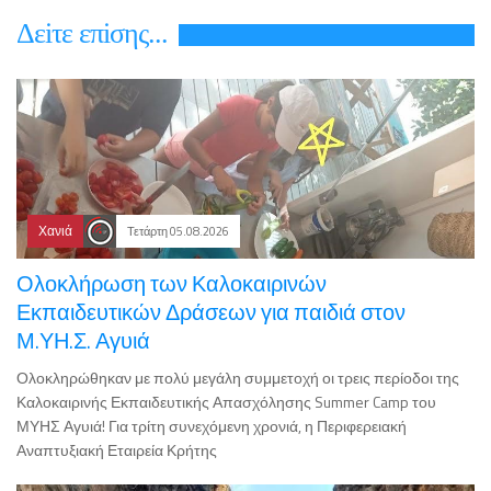
Δεiτε επiσης...
Χανιά
Τετάρτη 05.08.2026
Ολοκλήρωση των Καλοκαιρινών
Εκπαιδευτικών Δράσεων για παιδιά στον
Μ.ΥΗ.Σ. Αγυιά
Ολοκληρώθηκαν με πολύ μεγάλη συμμετοχή οι τρεις περίοδοι της
Καλοκαιρινής Εκπαιδευτικής Απασχόλησης Summer Camp του
ΜΥΗΣ Αγυιά! Για τρίτη συνεχόμενη χρονιά, η Περιφερειακή
Αναπτυξιακή Εταιρεία Κρήτης