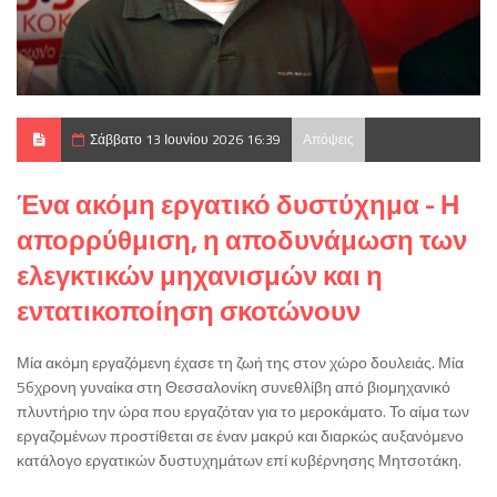
Σάββατο 13 Ιουνίου 2026 16:39
Απόψεις
Ένα ακόμη εργατικό δυστύχημα - Η
απορρύθμιση, η αποδυνάμωση των
ελεγκτικών μηχανισμών και η
εντατικοποίηση σκοτώνουν
Μία ακόμη εργαζόμενη έχασε τη ζωή της στον χώρο δουλειάς. Μία
56χρονη γυναίκα στη Θεσσαλονίκη συνεθλίβη από βιομηχανικό
πλυντήριο την ώρα που εργαζόταν για το μεροκάματο. Το αίμα των
εργαζομένων προστίθεται σε έναν μακρύ και διαρκώς αυξανόμενο
κατάλογο εργατικών δυστυχημάτων επί κυβέρνησης Μητσοτάκη.