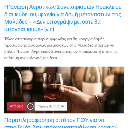
Η Ένωση Αγροτικών Συνεταιρισμών Ηρακλείου
διαψεύδει συμφωνία για δομή μεταναστών στις
Μαλάδες – «Δεν υπογράψαμε, ούτε θα
υπογράψουμε» (vid)
Τέλος στα σενάρια περί συμφωνίας για δημιουργία δομής
προσωρινής φιλοξενίας μεταναστών στις Μαλάδες επιχειρεί να
βάλει η Ένωση Αγροτικών Συνεταιρισμών Ηρακλείου, η οποία με
επίσημη ανακοίνωσή της ξεκα
Απόψεις
Πέμπτη 28.05.2026
Παραπληροφόρηση από τον ΠΟΥ για να
στηρίξει ότι δεν υπάρχει κατανάλωση κρασιού