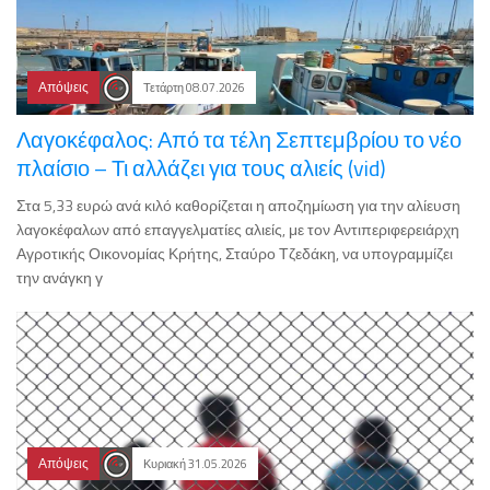
Απόψεις
Τετάρτη 08.07.2026
Λαγοκέφαλος: Από τα τέλη Σεπτεμβρίου το νέο
πλαίσιο – Τι αλλάζει για τους αλιείς (vid)
Στα 5,33 ευρώ ανά κιλό καθορίζεται η αποζημίωση για την αλίευση
λαγοκέφαλων από επαγγελματίες αλιείς, με τον Αντιπεριφερειάρχη
Αγροτικής Οικονομίας Κρήτης, Σταύρο Τζεδάκη, να υπογραμμίζει
την ανάγκη γ
Απόψεις
Κυριακή 31.05.2026