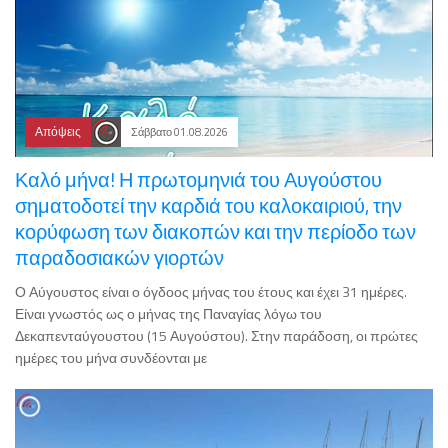
Απόψεις
Σάββατο 01.08.2026
Καλό μήνα! Η πρωτομηνιά του Αυγούστου
σηματοδοτεί την καρδιά του καλοκαιριού, την
κορύφωση των διακοπών και την περίοδο των
παραδοσιακών γιορτών
Ο Αύγουστος είναι ο όγδοος μήνας του έτους και έχει 31 ημέρες.
Είναι γνωστός ως ο μήνας της Παναγίας λόγω του
Δεκαπενταύγουστου (15 Αυγούστου). Στην παράδοση, οι πρώτες
ημέρες του μήνα συνδέονται με