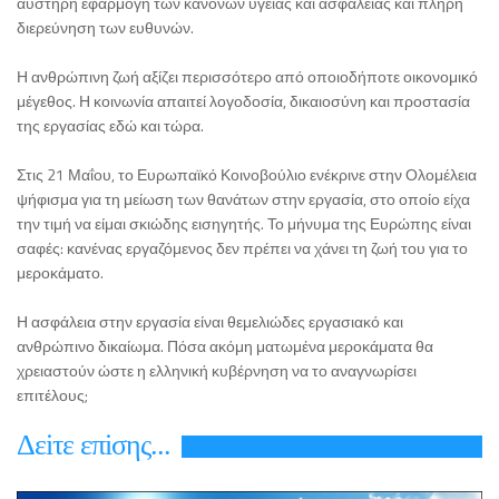
αυστηρή εφαρμογή των κανόνων υγείας και ασφάλειας και πλήρη
διερεύνηση των ευθυνών.
Η ανθρώπινη ζωή αξίζει περισσότερο από οποιοδήποτε οικονομικό
μέγεθος. Η κοινωνία απαιτεί λογοδοσία, δικαιοσύνη και προστασία
της εργασίας εδώ και τώρα.
Στις 21 Μαΐου, το Ευρωπαϊκό Κοινοβούλιο ενέκρινε στην Ολομέλεια
ψήφισμα για τη μείωση των θανάτων στην εργασία, στο οποίο είχα
την τιμή να είμαι σκιώδης εισηγητής. Το μήνυμα της Ευρώπης είναι
σαφές: κανένας εργαζόμενος δεν πρέπει να χάνει τη ζωή του για το
μεροκάματο.
Η ασφάλεια στην εργασία είναι θεμελιώδες εργασιακό και
ανθρώπινο δικαίωμα. Πόσα ακόμη ματωμένα μεροκάματα θα
χρειαστούν ώστε η ελληνική κυβέρνηση να το αναγνωρίσει
επιτέλους;
Δεiτε επiσης...