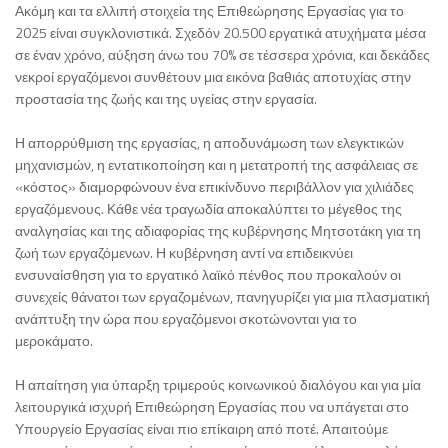
Ακόμη και τα ελλιπή στοιχεία της Επιθεώρησης Εργασίας για το
2025 είναι συγκλονιστικά. Σχεδόν 20.500 εργατικά ατυχήματα μέσα
σε έναν χρόνο, αύξηση άνω του 70% σε τέσσερα χρόνια, και δεκάδες
νεκροί εργαζόμενοι συνθέτουν μια εικόνα βαθιάς αποτυχίας στην
προστασία της ζωής και της υγείας στην εργασία.
Η απορρύθμιση της εργασίας, η αποδυνάμωση των ελεγκτικών
μηχανισμών, η εντατικοποίηση και η μετατροπή της ασφάλειας σε
«κόστος» διαμορφώνουν ένα επικίνδυνο περιβάλλον για χιλιάδες
εργαζόμενους. Κάθε νέα τραγωδία αποκαλύπτει το μέγεθος της
αναλγησίας και της αδιαφορίας της κυβέρνησης Μητσοτάκη για τη
ζωή των εργαζόμενων. Η κυβέρνηση αντί να επιδεικνύει
ενσυναίσθηση για το εργατικό λαϊκό πένθος που προκαλούν οι
συνεχείς θάνατοι των εργαζομένων, πανηγυρίζει για μια πλασματική
ανάπτυξη την ώρα που εργαζόμενοι σκοτώνονται για το
μεροκάματο.
Η απαίτηση για ύπαρξη τριμερούς κοινωνικού διαλόγου και για μία
λειτουργικά ισχυρή Επιθεώρηση Εργασίας που να υπάγεται στο
Υπουργείο Εργασίας είναι πιο επίκαιρη από ποτέ. Απαιτούμε