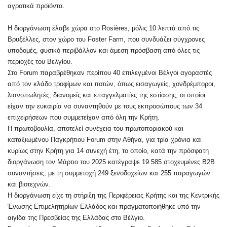
αγροτικά προϊόντα.
Η διοργάνωση έλαβε χώρα στο Rosières, μόλις 10 λεπτά από τις
Βρυξέλλες, στον χώρο του Foster Farm, που συνδυάζει σύγχρονες
υποδομές, φυσικό περιβάλλον και άμεση πρόσβαση από όλες τις
περιοχές του Βελγίου.
Στο Forum παραβρέθηκαν περίπου 40 επιλεγμένοι Βέλγοι αγοραστές
από τον κλάδο τροφίμων και ποτών, όπως εισαγωγείς, χονδρέμποροι,
λιανοπωλητές, διανομείς και επαγγελματίες της εστίασης, οι οποίοι
είχαν την ευκαιρία να συναντηθούν με τους εκπροσώπους των 34
επιχειρήσεων που συμμετείχαν από όλη την Κρήτη.
Η πρωτοβουλία, αποτελεί συνέχεια του πρωτοποριακού και
καταξιωμένου Παγκρήτιου Forum στην Αθήνα, για τρία χρόνια και
κυρίως στην Κρήτη για 14 συνεχή έτη, το οποίο, κατά την πρόσφατη
διοργάνωση τον Μάρτιο του 2025 κατέγραψε 19.585 στοχευμένες B2B
συναντήσεις, με τη συμμετοχή 249 ξενοδοχείων και 255 παραγωγών
και βιοτεχνών.
Η διοργάνωση είχε τη στήριξη της Περιφέρειας Κρήτης και της Κεντρικής
Ένωσης Επιμελητηρίων Ελλάδος και πραγματοποιήθηκε υπό την
αιγίδα της Πρεσβείας της Ελλάδας στο Βέλγιο.