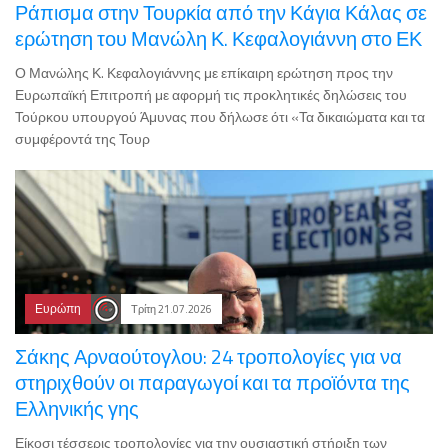
Ράπισμα στην Τουρκία από την Κάγια Κάλας σε
ερώτηση του Μανώλη Κ. Κεφαλογιάννη στο ΕΚ
Ο Μανώλης Κ. Κεφαλογιάννης με επίκαιρη ερώτηση προς την
Ευρωπαϊκή Επιτροπή με αφορμή τις προκλητικές δηλώσεις του
Τούρκου υπουργού Άμυνας που δήλωσε ότι «Τα δικαιώματα και τα
συμφέροντά της Τουρ
Ευρώπη
Τρίτη 21.07.2026
Σάκης Αρναούτογλου: 24 τροπολογίες για να
στηριχθούν οι παραγωγοί και τα προϊόντα της
Ελληνικής γης
Είκοσι τέσσερις τροπολογίες για την ουσιαστική στήριξη των