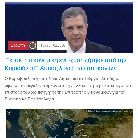
Ευρώπη
Τρίτη 04.08.2026
Έκτακτη οικονομική ενίσχυση ζήτησε από την
Κομισιόν ο Γ. Αυτιάς λόγω των πυρκαγιών
Ο Ευρωβουλευτής της Νέας Δημοκρατίας Γιώργος Αυτιάς, με
αφορμή τις μεγάλες πυρκαγιές στην Ελλάδα, ζητά με κατεπείγουσα
επιστολή του ως εισηγητής της Επιτροπής Οικονομικών για τον
Ευρωπαϊκό Προϋπολογισ