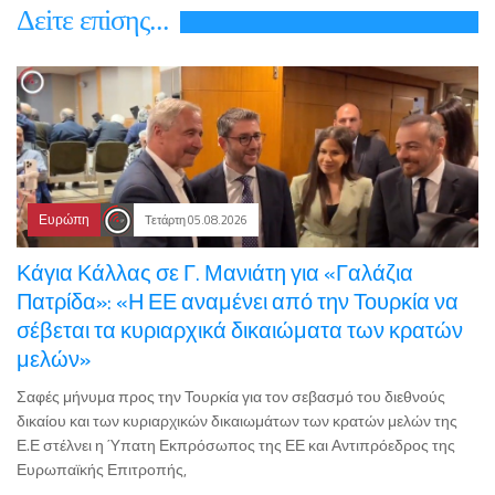
Δεiτε επiσης...
Ευρώπη
Τετάρτη 05.08.2026
Κάγια Κάλλας σε Γ. Μανιάτη για «Γαλάζια
Πατρίδα»: «Η ΕΕ αναμένει από την Τουρκία να
σέβεται τα κυριαρχικά δικαιώματα των κρατών
μελών»
Σαφές μήνυμα προς την Τουρκία για τον σεβασμό του διεθνούς
δικαίου και των κυριαρχικών δικαιωμάτων των κρατών μελών της
Ε.Ε στέλνει η Ύπατη Εκπρόσωπος της ΕΕ και Αντιπρόεδρος της
Ευρωπαϊκής Επιτροπής,