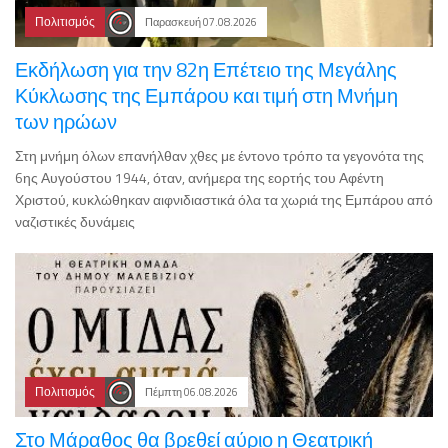
Πολιτισμός
Παρασκευή 07.08.2026
Εκδήλωση για την 82η Επέτειο της Μεγάλης
Κύκλωσης της Εμπάρου και τιμή στη Μνήμη
των ηρώων
Στη μνήμη όλων επανήλθαν χθες με έντονο τρόπο τα γεγονότα της
6ης Αυγούστου 1944, όταν, ανήμερα της εορτής του Αφέντη
Χριστού, κυκλώθηκαν αιφνιδιαστικά όλα τα χωριά της Εμπάρου από
ναζιστικές δυνάμεις
Πολιτισμός
Πέμπτη 06.08.2026
Στο Μάραθος θα βρεθεί αύριο η Θεατρική