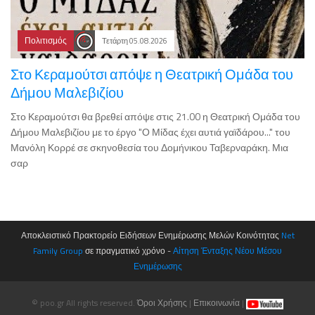
Πολιτισμός
Τετάρτη 05.08.2026
Στο Κεραμούτσι απόψε η Θεατρική Ομάδα του
Δήμου Μαλεβιζίου
Στο Κεραμούτσι θα βρεθεί απόψε στις 21.00 η Θεατρική Ομάδα του
Δήμου Μαλεβιζίου με το έργο "Ο Μίδας έχει αυτιά γαϊδάρου..." του
Μανόλη Κορρέ σε σκηνοθεσία του Δομήνικου Ταβερναράκη. Μια
σαρ
Αποκλειστικό Πρακτορείο Ειδήσεων Ενημέρωσης Μελών Κοινότητας
Net
Family Group
σε πραγματικό χρόνο -
Αίτηση Ένταξης Νέου Μέσου
Ενημέρωσης
© poo.gr All rights reserved.
Όροι Χρήσης
|
Επικοινωνία
|