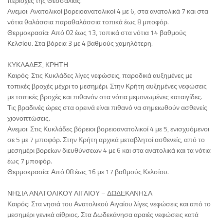
περιοχές της Θεσσαλίας.
Ανεμοι: Ανατολικοί βορειοανατολικοί 4 με 6, στα ανατολικά 7 και στα
νότια θαλάσσια παραθαλάσσια τοπικά έως 8 μποφόρ.
Θερμοκρασία: Από 02 έως 13, τοπικά στα νότια 14 βαθμούς
Κελσίου. Στα βόρεια 3 με 4 βαθμούς χαμηλότερη.
ΚΥΚΛΑΔΕΣ, ΚΡΗΤΗ
Καιρός: Στις Κυκλάδες λίγες νεφώσεις, παροδικά αυξημένες με
τοπικές βροχές μέχρι το μεσημέρι. Στην Κρήτη αυξημένες νεφώσεις
με τοπικές βροχές και πιθανόν στα νότια μεμονωμένες καταιγίδες.
Τις βραδινές ώρες στα ορεινά είναι πιθανό να σημειωθούν ασθενείς
χιονοπτώσεις.
Ανεμοι: Στις Κυκλάδες βόρειοι βορειοανατολικοί 4 με 5, ενισχυόμενοι
σε 5 με 7 μποφόρ. Στην Κρήτη αρχικά μεταβλητοί ασθενείς, από το
μεσημέρι βορείων διευθύνσεων 4 με 6 και στα ανατολικά και τα νότια
έως 7 μποφόρ.
Θερμοκρασία: Από 08 έως 16 με 17 βαθμούς Κελσίου.
ΝΗΣΙΑ ΑΝΑΤΟΛΙΚΟΥ ΑΙΓΑΙΟΥ – ΔΩΔΕΚΑΝΗΣΑ
Καιρός: Στα νησιά του Ανατολικού Αιγαίου λίγες νεφώσεις και από το
μεσημέρι γενικά αίθριος. Στα Δωδεκάνησα αραιές νεφώσεις κατά