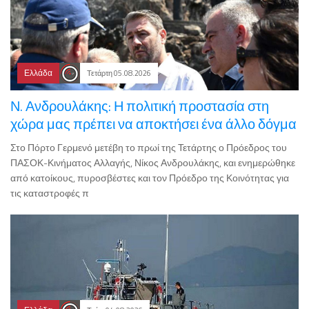
Ελλάδα
Τετάρτη 05.08.2026
Ν. Ανδρουλάκης: Η πολιτική προστασία στη
χώρα μας πρέπει να αποκτήσει ένα άλλο δόγμα
Στο Πόρτο Γερμενό μετέβη το πρωί της Τετάρτης ο Πρόεδρος του
ΠΑΣΟΚ-Κινήματος Αλλαγής, Νίκος Ανδρουλάκης, και ενημερώθηκε
από κατοίκους, πυροσβέστες και τον Πρόεδρο της Κοινότητας για
τις καταστροφές π