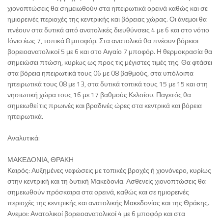
χιονοπτώσεις θα σημειωθούν στα ηπειρωτικά ορεινά καθώς και σε
ημιορεινές περιοχές της κεντρικής και βόρειας χώρας. Οι άνεμοι θα
πνέουν στα δυτικά από ανατολικές διευθύνσεις 4 με 6 και στο νότιο
Ιόνιο έως 7, τοπικά 8 μποφόρ. Στα ανατολικά θα πνέουν βόρειοι
βορειοανατολικοί 5 με 6 και στο Αιγαίο 7 μποφόρ. Η θερμοκρασία θα
σημειώσει πτώση, κυρίως ως προς τις μέγιστες τιμές της. Θα φτάσει
στα βόρεια ηπειρωτικά τους 06 με 08 βαθμούς, στα υπόλοιπα
ηπειρωτικά τους 08 με 13, στα δυτικά τοπικά τους 15 με 15 και στη
νησιωτική χώρα τους 16 με 17 βαθμούς Κελσίου. Παγετός θα
σημειωθεί τις πρωινές και βραδινές ώρες στα κεντρικά και βόρεια
ηπειρωτικά.
Αναλυτικά:
ΜΑΚΕΔΟΝΙΑ, ΘΡΑΚΗ
Καιρός: Αυξημένες νεφώσεις με τοπικές βροχές ή χιονόνερο, κυρίως
στην κεντρική και τη δυτική Μακεδονία. Ασθενείς χιονοπτώσεις θα
σημειωθούν πρόσκαιρα στα ορεινά, καθώς και σε ημιορεινές
περιοχές της κεντρικής και ανατολικής Μακεδονίας και της Θράκης.
Ανεμοι: Ανατολικοί βορειοανατολικοί 4 με 6 μποφόρ και στα