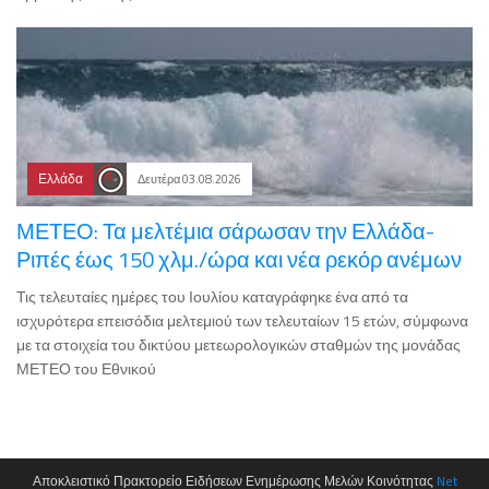
Ελλάδα
Δευτέρα 03.08.2026
ΜΕΤΕΟ: Τα μελτέμια σάρωσαν την Ελλάδα-
Ριπές έως 150 χλμ./ώρα και νέα ρεκόρ ανέμων
Τις τελευταίες ημέρες του Ιουλίου καταγράφηκε ένα από τα
ισχυρότερα επεισόδια μελτεμιού των τελευταίων 15 ετών, σύμφωνα
με τα στοιχεία του δικτύου μετεωρολογικών σταθμών της μονάδας
ΜΕΤΕΟ του Εθνικού
Αποκλειστικό Πρακτορείο Ειδήσεων Ενημέρωσης Μελών Κοινότητας
Net