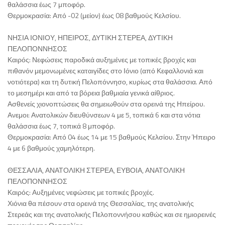
θαλάσσια έως 7 μποφόρ.
Θερμοκρασία: Από -02 (μείον) έως 08 βαθμούς Κελσίου.
ΝΗΣΙΑ ΙΟΝΙΟΥ, ΗΠΕΙΡΟΣ, ΔΥΤΙΚΗ ΣΤΕΡΕΑ, ΔΥΤΙΚΗ
ΠΕΛΟΠΟΝΝΗΣΟΣ
Καιρός: Νεφώσεις παροδικά αυξημένες με τοπικές βροχές και
πιθανόν μεμονωμένες καταιγίδες στο Ιόνιο (από Κεφαλλονιά και
νοτιότερα) και τη δυτική Πελοπόννησο, κυρίως στα θαλάσσια. Από
το μεσημέρι και από τα βόρεια βαθμιαία γενικά αίθριος.
Ασθενείς χιονοπτώσεις θα σημειωθούν στα ορεινά της Ηπείρου.
Ανεμοι: Ανατολικών διευθύνσεων 4 με 5, τοπικά 6 και στα νότια
θαλάσσια έως 7, τοπικά 8 μποφόρ.
Θερμοκρασία: Από 04 έως 14 με 15 βαθμούς Κελσίου. Στην Ήπειρο
4 με 6 βαθμούς χαμηλότερη.
ΘΕΣΣΑΛΙΑ, ΑΝΑΤΟΛΙΚΗ ΣΤΕΡΕΑ, ΕΥΒΟΙΑ, ΑΝΑΤΟΛΙΚΗ
ΠΕΛΟΠΟΝΝΗΣΟΣ
Καιρός: Αυξημένες νεφώσεις με τοπικές βροχές.
Χιόνια θα πέσουν στα ορεινά της Θεσσαλίας, της ανατολικής
Στερεάς και της ανατολικής Πελοποννήσου καθώς και σε ημιορεινές