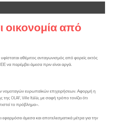
ι οικονομία από
 υφίσταται αθέμιτος ανταγωνισμός από φορείς εκτός
Ε να παρέμβει άμεσα πριν είναι αργά.
των νομοταγών ευρωπαϊκών επιχειρήσεων. Αφορμή η
ς OLAF, Ville Itäläι, με σαφή τρόπο τονίζει ότι
πιστεί το πρόβλημα».
 εφαρμόσει άμεσα και αποτελεσματικά μέτρα για την