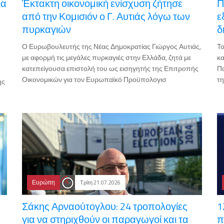
ια
Έκτακτη οικονομική ενίσχυση ζήτησε
Π
από την Κομισιόν ο Γ. Αυτιάς λόγω των
ε
πυρκαγιών
δ
Ο Ευρωβουλευτής της Νέας Δημοκρατίας Γιώργος Αυτιάς,
Το
με αφορμή τις μεγάλες πυρκαγιές στην Ελλάδα, ζητά με
κα
κατεπείγουσα επιστολή του ως εισηγητής της Επιτροπής
Πα
Οικονομικών για τον Ευρωπαϊκό Προϋπολογισ
τη
ης
Ευρώπη
Τρίτη 21.07.2026
Σάκης Αρναούτογλου: 24 τροπολογίες
1
για να στηριχθούν οι παραγωγοί και τα
π