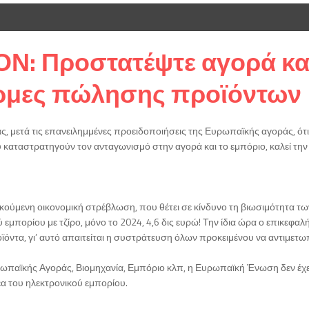
ΙΟΝ: Προστατέψτε αγορά κα
ρμες πώλησης προϊόντων
 μετά τις επανειλημμένες προειδοποιήσεις της Ευρωπαϊκής αγοράς, ότι
ταστρατηγούν τον ανταγωνισμό στην αγορά και το εμπόριο, καλεί την Ε
κούμενη οικονομική στρέβλωση, που θέτει σε κίνδυνο τη βιωσιμότητα 
πορίου με τζίρο, μόνο το 2024, 4,6 δις ευρώ! Την ίδια ώρα ο επικεφαλής τη
όντα, γι’ αυτό απαιτείται η συστράτευση όλων προκειμένου να αντιμετω
ωπαϊκής Αγοράς, Βιομηχανία, Εμπόριο κλπ, η Ευρωπαϊκή Ένωση δεν έχει
 του ηλεκτρονικού εμπορίου.