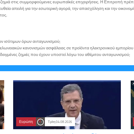
 ζημιά στις συμμορφούμενες ευρωπαϊκές επιχειρήσεις. Η Επιτροπή πρέπ
ευθεία απειλή για την εσωτερική αγορά, την απασχόληση και την οικονομία.
τος.
των ισότιμων όρων ανταγωνισμού;
 τελωνειακών κανονισμών ασφάλειας σε προϊόντα ηλεκτρονικού εμπορίου 
εδειγμένες ζημιές που έχουν υποστεί λόγω του αθέμιτου ανταγωνισμού;
Ευρώπη
Τρίτη 04.08.2026