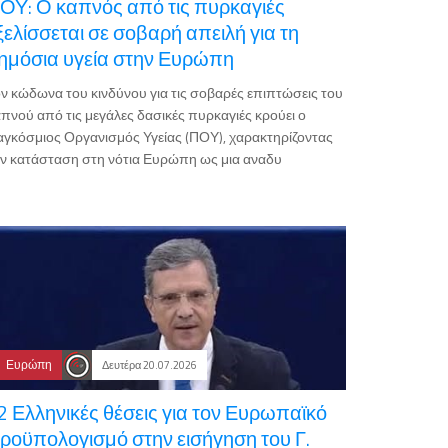
ΟΥ: Ο καπνός από τις πυρκαγιές
ξελίσσεται σε σοβαρή απειλή για τη
ημόσια υγεία στην Ευρώπη
ν κώδωνα του κινδύνου για τις σοβαρές επιπτώσεις του
πνού από τις μεγάλες δασικές πυρκαγιές κρούει ο
γκόσμιος Οργανισμός Υγείας (ΠΟΥ), χαρακτηρίζοντας
ν κατάσταση στη νότια Ευρώπη ως μια αναδυ
Ευρώπη
Δευτέρα 20.07.2026
2 Ελληνικές θέσεις για τον Ευρωπαϊκό
ροϋπολογισμό στην εισήγηση του Γ.