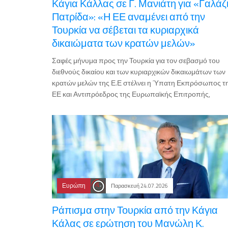
Κάγια Κάλλας σε Γ. Μανιάτη για «Γαλάζ
Πατρίδα»: «Η ΕΕ αναμένει από την
Τουρκία να σέβεται τα κυριαρχικά
δικαιώματα των κρατών μελών»
Σαφές μήνυμα προς την Τουρκία για τον σεβασμό του
διεθνούς δικαίου και των κυριαρχικών δικαιωμάτων των
κρατών μελών της Ε.Ε στέλνει η Ύπατη Εκπρόσωπος τ
ΕΕ και Αντιπρόεδρος της Ευρωπαϊκής Επιτροπής,
Ευρώπη
Παρασκευή 24.07.2026
Ράπισμα στην Τουρκία από την Κάγια
Κάλας σε ερώτηση του Μανώλη Κ.