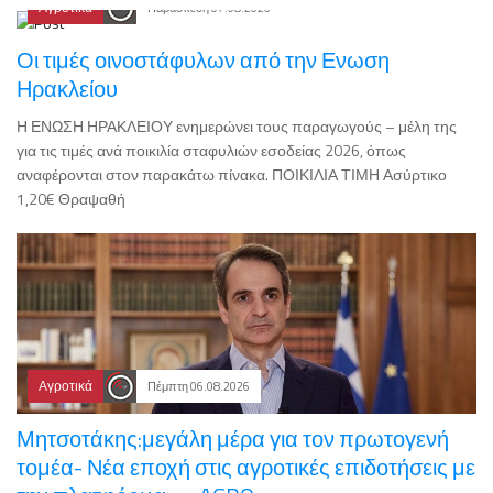
Αγροτικά
Παρασκευή 07.08.2026
Οι τιμές οινοστάφυλων από την Ενωση
Ηρακλείου
Η ΕΝΩΣΗ ΗΡΑΚΛΕΙΟΥ ενημερώνει τους παραγωγούς – μέλη της
για τις τιμές ανά ποικιλία σταφυλιών εσοδείας 2026, όπως
αναφέρονται στον παρακάτω πίνακα. ΠΟΙΚΙΛΙΑ ΤΙΜΗ Ασύρτικο
1,20€ Θραψαθή
Αγροτικά
Πέμπτη 06.08.2026
Μητσοτάκης:μεγάλη μέρα για τον πρωτογενή
τομέα- Νέα εποχή στις αγροτικές επιδοτήσεις με