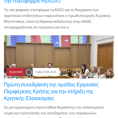
την πλατφόρμα myAGRO
Τη νέα ψηφιακή πλατφόρμα myAGRO για τη διαχείριση των
αγροτικών επιδοτήσεων παρουσίασε ο πρωθυπουργός Κυριάκος
Μητσοτάκης, κατά τη διάρκεια εκδήλωσης στην ΑΑΔΕ,
υπογραμμίζοντας ότι πρόκειται για ένα σ
Αγροτικά
Τρίτη 23.06.2026
Πρώτη συνεδρίαση της ομάδας Εργασίας
Περιφέρειας Κρήτης για την στήριξη της
Κρητικής Ελαιοκομίας
Σε μια οργανωμένη προσπάθεια θωράκισης του ελαιοκομικού
τομέα και προστασίας του εισοδήματος των παραγωγών,