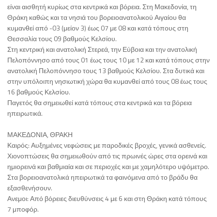
είναι αισθητή κυρίως στα κεντρικά και βόρεια. Στη Μακεδονία, τη
Θράκη καθώς και τα νησιά του βορειοανατολικού Αιγαίου θα
κυμανθεί από -03 (μείον 3) έως 07 με 08 και κατά τόπους στη
Θεσσαλία τους 09 βαθμούς Κελσίου.
Στη κεντρική και ανατολική Στερεά, την Εύβοια και την ανατολική
Πελοπόννησο από τους 01 έως τους 10 με 12 και κατά τόπους στην
ανατολική Πελοπόννησο τους 13 βαθμούς Κελσίου. Στα δυτικά και
στην υπόλοιπη νησιωτική χώρα θα κυμανθεί από τους 08 έως τους
16 βαθμούς Κελσίου.
Παγετός θα σημειωθεί κατά τόπους στα κεντρικά και τα βόρεια
ηπειρωτικά.
ΜΑΚΕΔΟΝΙΑ, ΘΡΑΚΗ
Καιρός: Αυξημένες νεφώσεις με παροδικές βροχές, γενικά ασθενείς.
Χιονοπτώσεις θα σημειωθούν από τις πρωινές ώρες στα ορεινά και
ημιορεινά και βαθμιαία και σε περιοχές και με χαμηλότερο υψόμετρο.
Στα βορειοανατολικά ηπειρωτικά τα φαινόμενα από το βράδυ θα
εξασθενήσουν.
Ανεμοι: Από βόρειες διευθύνσεις 4 με 6 και στη Θράκη κατά τόπους
7 μποφόρ.