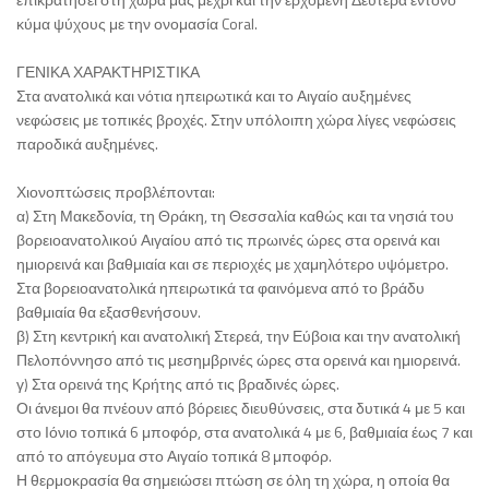
κύμα ψύχους με την ονομασία Coral.
ΓΕΝΙΚΑ ΧΑΡΑΚΤΗΡΙΣΤΙΚΑ
Στα ανατολικά και νότια ηπειρωτικά και το Αιγαίο αυξημένες
νεφώσεις με τοπικές βροχές. Στην υπόλοιπη χώρα λίγες νεφώσεις
παροδικά αυξημένες.
Χιονοπτώσεις προβλέπονται:
α) Στη Μακεδονία, τη Θράκη, τη Θεσσαλία καθώς και τα νησιά του
βορειοανατολικού Αιγαίου από τις πρωινές ώρες στα ορεινά και
ημιορεινά και βαθμιαία και σε περιοχές με χαμηλότερο υψόμετρο.
Στα βορειοανατολικά ηπειρωτικά τα φαινόμενα από το βράδυ
βαθμιαία θα εξασθενήσουν.
β) Στη κεντρική και ανατολική Στερεά, την Εύβοια και την ανατολική
Πελοπόννησο από τις μεσημβρινές ώρες στα ορεινά και ημιορεινά.
γ) Στα ορεινά της Κρήτης από τις βραδινές ώρες.
Οι άνεμοι θα πνέουν από βόρειες διευθύνσεις, στα δυτικά 4 με 5 και
στο Ιόνιο τοπικά 6 μποφόρ, στα ανατολικά 4 με 6, βαθμιαία έως 7 και
από το απόγευμα στο Αιγαίο τοπικά 8 μποφόρ.
Η θερμοκρασία θα σημειώσει πτώση σε όλη τη χώρα, η οποία θα