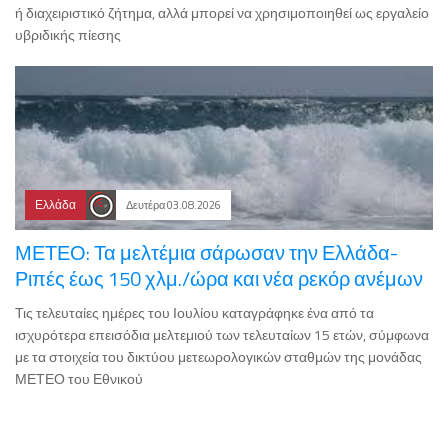
ή διαχειριστικό ζήτημα, αλλά μπορεί να χρησιμοποιηθεί ως εργαλείο
υβριδικής πίεσης
Ελλάδα
Δευτέρα 03.08.2026
ΜΕΤΕΟ: Τα μελτέμια σάρωσαν την Ελλάδα-
Ριπές έως 150 χλμ./ώρα και νέα ρεκόρ ανέμων
Τις τελευταίες ημέρες του Ιουλίου καταγράφηκε ένα από τα
ισχυρότερα επεισόδια μελτεμιού των τελευταίων 15 ετών, σύμφωνα
με τα στοιχεία του δικτύου μετεωρολογικών σταθμών της μονάδας
ΜΕΤΕΟ του Εθνικού