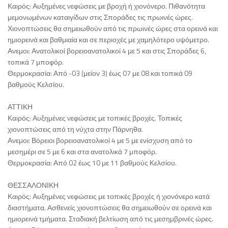
Καιρός: Αυξημένες νεφώσεις με βροχή ή χιονόνερο. Πιθανότητα
μεμονωμένων καταιγίδων στις Σποράδες τις πρωινές ώρες.
Χιονοπτώσεις θα σημειωθούν από τις πρωινές ώρες στα ορεινά και
ημιορεινά και βαθμιαία και σε περιοχές με χαμηλότερο υψόμετρο.
Ανεμοι: Ανατολικοί βορειοανατολικοί 4 με 5 και στις Σποράδες 6,
τοπικά 7 μποφόρ.
Θερμοκρασία: Από -03 (μείον 3) έως 07 με 08 και τοπικά 09
βαθμούς Κελσίου.
ΑΤΤΙΚΗ
Καιρός: Αυξημένες νεφώσεις με τοπικές βροχές. Τοπικές
χιονοπτώσεις από τη νύχτα στην Πάρνηθα.
Ανεμοι: Βόρειοι βορειοανατολικοί 4 με 5 με ενίσχυση από το
μεσημέρι σε 5 με 6 και στα ανατολικά 7 μποφόρ.
Θερμοκρασία: Από 02 έως 10 με 11 βαθμούς Κελσίου.
ΘΕΣΣΑΛΟΝΙΚΗ
Καιρός: Αυξημένες νεφώσεις με τοπικές βροχές ή χιονόνερο κατά
διαστήματα. Ασθενείς χιονοπτώσεις θα σημειωθούν σε ορεινά και
ημιορεινά τμήματα. Σταδιακή βελτίωση από τις μεσημβρινές ώρες.