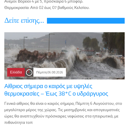
Ανεμοι: Βόρειοι 4 με 5, πρόσκαιρα 6 μποφόρ.
Θερμοκρασία: Από 02 έως 07 βαθμούς Κελσίου.
Δεiτε επiσης...
Ελλάδα
Πέμπτη 06.08.2026
Αίθριος σήμερα ο καιρός με υψηλές
θερμοκρασίες – Έως 38°C ο υδράργυρος
Γενικά αίθριος θα είναι ο καιρός σήμερα, Πέμπτη 6 Αυγούστου, στο
μεγαλύτερο μέρος της χώρας. Τις μεσημβρινές και απογευματινές
ώρες θα αναπτυχθούν πρόσκαιρες νεφώσεις στα ηπειρωτικά, με
πιθανότητα τοπ