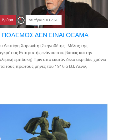
Άρθρα
Δευτέρα 09.03.2026
 ΠΟΛΕΜΟΣ ΔΕΝ ΕΙΝΑΙ ΘΕΑΜΑ
υ Λευτέρη Χαρωνίτη (Σκηνοθέτης -Μέλος της
γκρήτιας Επιτροπής ενάντια στις βάσεις και την
λεμική εμπλοκή) Πριν από εκατόν δέκα ακριβώς χρόνια
τά τους πρώτους μήνες του 1916 ο Β.Ι. Λένιν,