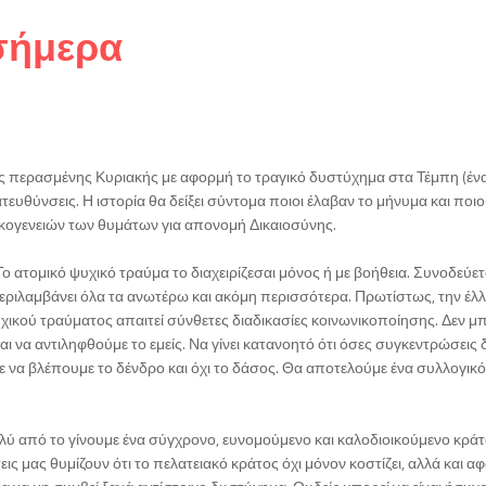
 σήμερα
της περασμένης Κυριακής με αφορμή το τραγικό δυστύχημα στα Τέμπη (
υθύνσεις. Η ιστορία θα δείξει σύντομα ποιοι έλαβαν το μήνυμα και ποιοι
ικογενειών των θυμάτων για απονομή Δικαιοσύνης.
 ατομικό ψυχικό τραύμα το διαχειρίζεσαι μόνος ή με βοήθεια. Συνοδεύετ
ιλαμβάνει όλα τα ανωτέρω και ακόμη περισσότερα. Πρωτίστως, την έλλειψ
χικού τραύματος απαιτεί σύνθετες διαδικασίες κοινωνικοποίησης. Δεν μπ
ι να αντιληφθούμε το εμείς. Να γίνει κατανοητό ότι όσες συγκεντρώσεις
ε να βλέπουμε το δένδρο και όχι το δάσος. Θα αποτελούμε ένα συλλογι
λύ από το γίνουμε ένα σύγχρονο, ευνομούμενο και καλοδιοικούμενο κράτο
μας θυμίζουν ότι το πελατειακό κράτος όχι μόνον κοστίζει, αλλά και αφαν