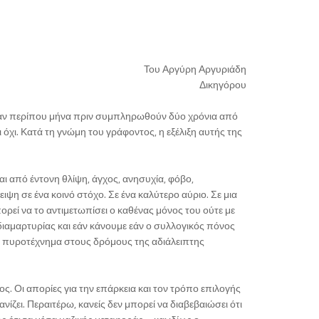
Του Αργύρη Αργυριάδη
Δικηγόρου
έναν περίπου μήνα πριν συμπληρωθούν δύο χρόνια από
 όχι. Κατά τη γνώμη του γράφοντος, η εξέλιξη αυτής της
αι από έντονη θλίψη, άγχος, ανησυχία, φόβο,
η σε ένα κοινό στόχο. Σε ένα καλύτερο αύριο. Σε μια
ορεί να το αντιμετωπίσει ο καθένας μόνος του ούτε με
 διαμαρτυρίας και εάν κάνουμε εάν ο συλλογικός πόνος
κό πυροτέχνημα στους δρόμους της αδιάλειπτης
ς. Οι απορίες για την επάρκεια και τον τρόπο επιλογής
ίζει. Περαιτέρω, κανείς δεν μπορεί να διαβεβαιώσει ότι