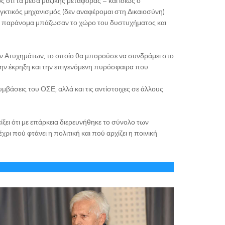
 ότι τα μέσα μαζικής μεταφοράς – και ιδίως ο
γκτικός μηχανισμός (δεν αναφέρομαι στη Δικαιοσύνη)
 ότι παράνομα μπάζωσαν το χώρο του δυστυχήματος και
ών Ατυχημάτων, το οποίο θα μπορούσε να συνδράμει στο
ε την έκρηξη και την επιγενόμενη πυρόσφαιρα που
μβάσεις του ΟΣΕ, αλλά και τις αντίστοιχες σε άλλους
ξει ότι με επάρκεια διερευνήθηκε το σύνολο των
ι πού φτάνει η πολιτική και πού αρχίζει η ποινική