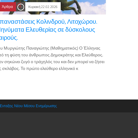
Άρθρα
Κυριακή 22.02.2026
παναστάσεις Κολινδρού, Λιτοχώρου.
ηνύματα Ελευθερίας σε δύσκολους
αιρούς.
ου Μυργιώτης Παναγιώτης (Μαθηματικός) Ο Έλληνας
ό τη φύση του άνθρωπος Δημοκράτης και Ελεύθερος.
εν σηκώνει ζυγό ο τράχηλός του και δεν μπορεί να ζήσει
 σκλάβος. Το πρώτο ελεύθερο ελληνικό κ
 Ένταξης Νέου Μέσου Ενημέρωσης