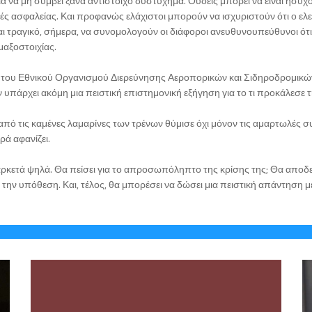
 να μη συμβεί ξανά αντίστοιχο δυστύχημα. Ουδείς μπορεί να είναι ήσυχος
 ασφαλείας. Και προφανώς ελάχιστοι μπορούν να ισχυριστούν ότι ο ελε
Είναι τραγικό, σήμερα, να συνομολογούν οι διάφοροι ανευθυνουπεύθυνοι
μαξοστοιχίας.
μα του Εθνικού Οργανισμού Διερεύνησης Αεροπορικών και Σιδηροδρομικ
εν υπάρχει ακόμη μια πειστική επιστημονική εξήγηση για το τι προκάλεσ
πό τις καμένες λαμαρίνες των τρένων θύμισε όχι μόνον τις αμαρτωλές συ
ρά αφανίζει.
αρκετά ψηλά. Θα πείσει για το απροσωπόληπτο της κρίσης της; Θα αποδεί
ν υπόθεση. Και, τέλος, θα μπορέσει να δώσει μια πειστική απάντηση μέχρ