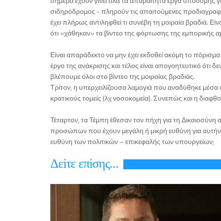
σήμερα έχουν γίνει όλα τα απαραίτητα έργα υποδομής για
σιδηρόδρομος - πληρούν τις απαιτούμενες προδιαγραφές
έχει πλήρως αντιληφθεί τι συνέβη τη μοιραία βραδιά. 
ότι «χάθηκαν» τα βίντεο της φόρτωσης της εμπορικής α
Είναι απαράδεκτο να μην έχει εκδοθεί ακόμη το πόρισ
έργο της ανάκρισης και τέλος είναι απογοητευτικό ότι δ
βλέπουμε όλοι στο βίντεο της μοιραίας βραδιάς.
Τρίτον, η υπερχειλίζουσα λαμογιά που αναδύθηκε μέσα α
κρατικούς τομείς (λχ νοσοκομεία). Συνεπώς και η διαφθο
Τέταρτον, τα Τέμπη έθεσαν τον πήχη για τη Δικαιοσύνη 
προσώπων που έχουν μεγάλη ή μικρή ευθύνη για αυτήν τη
ευθύνη των πολιτικών – επικεφαλής των υπουργείων;
Δεiτε επiσης...