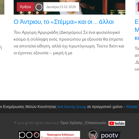
Άρθρα
Δευτέρα 23.02.2026
Ο Άντριου, το «Στέμμα» και οι … άλλοι
Ε
Μ
Του Αργύρη Αργυριάδη (Δικηγόρου) Σε ένα φυσιολογικό
κ
κόσμο ή σύλληψη ενός προσώπου με εξουσία θα έπρεπε
να αποτελεί είδηση, αλλά όχι πρωτόγνωρη. Τούτο διότι και
ή
Τ
οι έχοντες εξουσία – μικρή ή με
απ
.Δ
ως
ων Ενημέρωσης Μελών Κοινότητας
Net Family Group
σε πραγματικό χρόνο -
Αίτηση
© poo.gr All rights reserved.
Όροι Χρήσης
|
Επικοινωνία
|