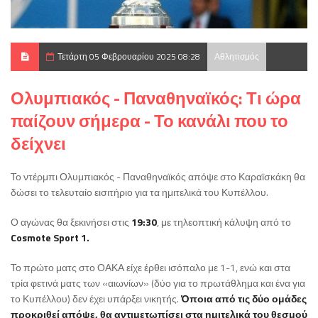
Τετάρτη 05 Φεβρουαρίου 2025 08:28
Αθλητισμός
Ολυμπιακός - Παναθηναϊκός: Τι ώρα
παίζουν σήμερα - Το κανάλι που το
δείχνει
Το ντέρμπι Ολυμπιακός - Παναθηναϊκός απόψε στο Καραϊσκάκη θα
δώσει το τελευταίο εισιτήριο για τα ημιτελικά του Κυπέλλου.
Ο αγώνας θα ξεκινήσει στις
19:30
, με τηλεοπτική κάλυψη από το
Cosmote Sport 1.
Το πρώτο ματς στο ΟΑΚΑ είχε έρθει ισόπαλο με 1-1, ενώ και στα
τρία φετινά ματς των «αιωνίων» (δύο για το πρωτάθλημα και ένα για
το Κυπέλλου) δεν έχει υπάρξει νικητής.
Όποια από τις δύο ομάδες
προκριθεί απόψε, θα αντιμετωπίσει στα ημιτελικά του θεσμού