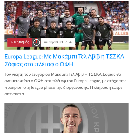
Αθλητισμός
Δευτέρα 03.08.2026
Europa League: Με Μακάμπι Τελ Αβίβ ή ΤΣΣΚΑ
Σόφιας στα πλέι οφ ο ΟΦΗ
Τον νικητή του ζευγαριού Μακάμπι Τελ Αβίβ – ΤΣΣΚΑ Σόφιας θα
αντιμετωπίσει ο ΟΦΗ στα πλέι οφ του Europa League, με στόχο την
πρόκριση στη league phase της διοργάνωσης. Η κλήρωση έφερε
απέναντι σ