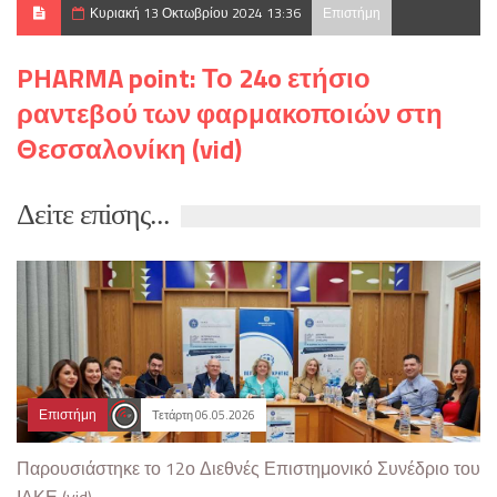
Κυριακή 13 Οκτωβρίου 2024 13:36
Επιστήμη
PHARMA point: Το 24o ετήσιο
ραντεβού των φαρμακοποιών στη
Θεσσαλονίκη (vid)
Δεiτε επiσης...
Επιστήμη
Τετάρτη 06.05.2026
Παρουσιάστηκε το 12ο Διεθνές Επιστημονικό Συνέδριο του