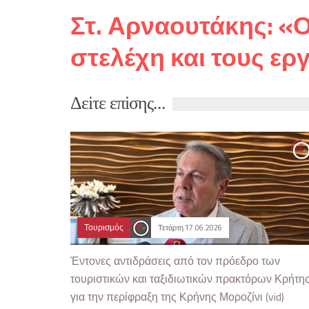
Στ. Αρναουτάκης: «Ο
στελέχη και τους εργ
Δεiτε επiσης...
Τουρισμός
Τετάρτη 17.06.2026
Έντονες αντιδράσεις από τον πρόεδρο των
τουριστικών και ταξιδιωτικών πρακτόρων Κρήτη
για την περίφραξη της Κρήνης Μοροζίνι (vid)