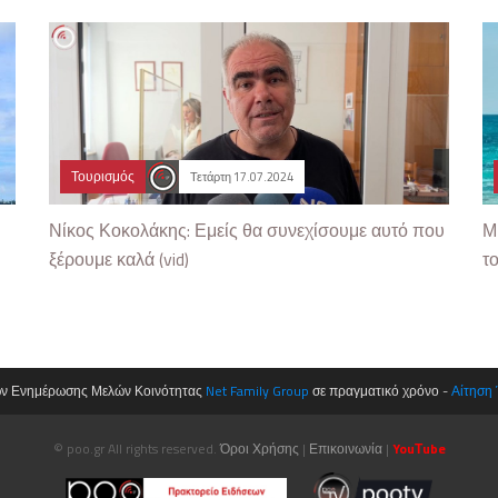
Τουρισμός
Τετάρτη 17.07.2024
Νίκος Κοκολάκης: Εμείς θα συνεχίσουμε αυτό που
Μ
ξέρουμε καλά (vid)
το
ων Ενημέρωσης Μελών Κοινότητας
Net Family Group
σε πραγματικό χρόνο -
Αίτηση
© poo.gr All rights reserved.
Όροι Χρήσης
|
Επικοινωνία
|
YouΤube