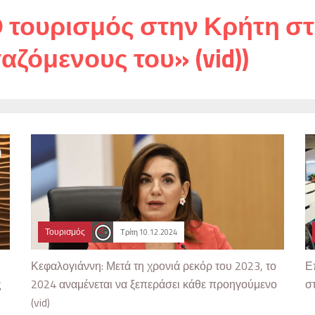
 τουρισμός στην Κρήτη στ
αζόμενους του» (vid))
Τουρισμός
Τρίτη 10.12.2024
Κεφαλογιάννη: Μετά τη χρονιά ρεκόρ του 2023, το
Ε
ς
2024 αναμένεται να ξεπεράσει κάθε προηγούμενο
σ
(vid)