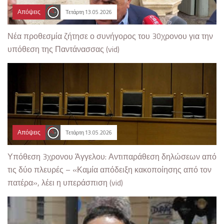
Απόψεις
Τετάρτη 13.05.2026
Νέα προθεσμία ζήτησε ο συνήγορος του 30χρονου για την
υπόθεση της Παντάνασσας (vid)
Απόψεις
Τετάρτη 13.05.2026
Υπόθεση 3χρονου Άγγελου: Αντιπαράθεση δηλώσεων από
τις δύο πλευρές – «Καμία απόδειξη κακοποίησης από τον
πατέρα», λέει η υπεράσπιση (vid)