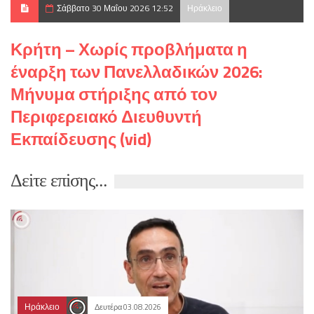
Σάββατο 30 Μαΐου 2026 12:52
Ηράκλειο
Κρήτη – Χωρίς προβλήματα η
έναρξη των Πανελλαδικών 2026:
Μήνυμα στήριξης από τον
Περιφερειακό Διευθυντή
Εκπαίδευσης (vid)
Δεiτε επiσης...
Ηράκλειο
Δευτέρα 03.08.2026